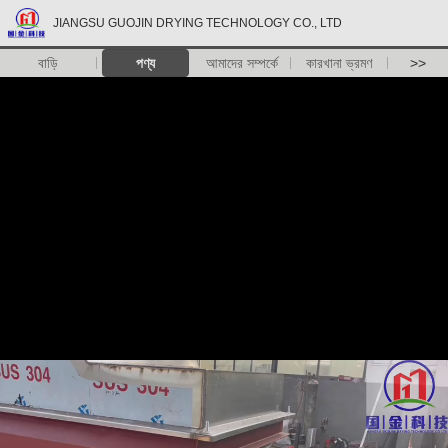
JIANGSU GUOJIN DRYING TECHNOLOGY CO., LTD
বাড়ি
পণ্য
আমাদের সম্পর্কে
কারখানা ভ্রমণ
>>