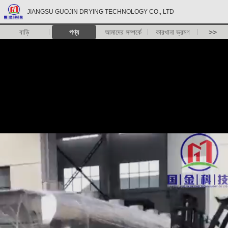
JIANGSU GUOJIN DRYING TECHNOLOGY CO., LTD
বাড়ি
পণ্য
আমাদের সম্পর্কে
কারখানা ভ্রমণ
>>