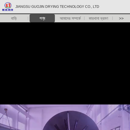
JIANGSU GUOJIN DRYING TECHNOLOGY CO., LTD
বাড়ি
পণ্য
আমাদের সম্পর্কে
কারখানা ভ্রমণ
>>