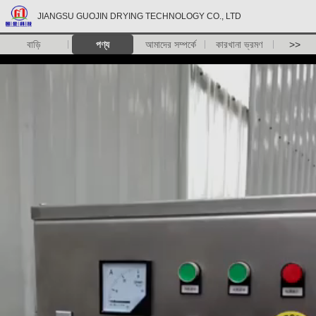
JIANGSU GUOJIN DRYING TECHNOLOGY CO., LTD
বাড়ি
পণ্য
আমাদের সম্পর্কে
কারখানা ভ্রমণ
>>