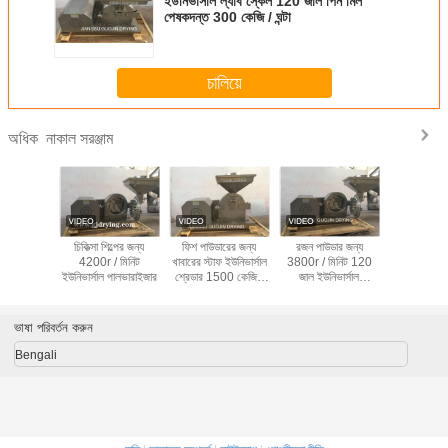
ইউনিভার্সাল ল্যাব স্কেল 120 ​​জাল পিন মিল
পেষকদন্ত 300 কেজি / ঘন্টা
চালিয়ে
নাকাল সরঞ্জাম
অধিক
্য উৎপাদন
চিকিত্সা শিল্পের জন্য
ফিশ পাউডারের জন্য
রজন পাউডার জন্য
ফার্মাসিউটিক
র জন্য মেশ
4200r / মিনিট
খাবারের স্টাফ ইউনিভার্সাল
3800r / মিনিট 120
ইন্ডাস্ট্রির 
্যামার মিল
ইউনিভার্সাল পালভারাইজার
শ্রেডার 1500 কেজি /
জাল ইউনিভার্সাল
500kg/H ক
ঘন্টা
পেষকদন্ত
হাতুড়ি মিল 
ভাষা পরিবর্তন করুন
Bengali