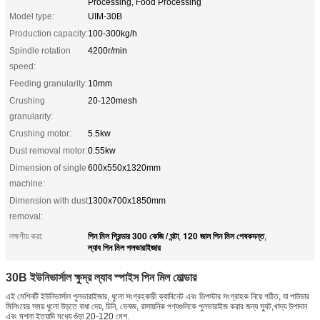
Processing, Food Processing
Model type:
UIM-30B
Production capacity:
100-300kg/h
Spindle rotation
4200r/min
speed:
Feeding granularity:
10mm
Crushing
20-120mesh
granularity:
Crushing motor:
5.5kw
Dust removal motor:
0.55kw
Dimension of single
600x550x1320mm
machine:
Dimension with dust
1300x700x1850mm
removal:
পিন মিল গ্রিন্ডার 300 কেজি / ঘন্টা
120 জাল পিন মিল পেষকদন্ত
লক্ষণীয় করা:
,
,
ল্যাব পিন মিল পলভারাইজার
30B ইউনিভার্সাল ক্ষুদ্র ল্যাব স্পাইস পিন মিল মোল্ডার
এই মেশিনটি ইউনিভার্সাল পুলভারাইজার, ধুলো সংগ্রহকারী ক্যাবিনেট এবং ডিপস্টার সংগ্রাহক নিয়ে গঠিত, যা পাউডার
মিলিংয়ের সময় ধুলো উড়তে বাধা দেয়, চিনি, ভেষজ, রাসায়নিক পণ্যগুলিকে পুলভারাইজ করার জন্য স্যুট,খাদ্য উপাদান
এবং মশলা ইত্যাদি মধ্যে গুঁড়া 20-120 মেশ.