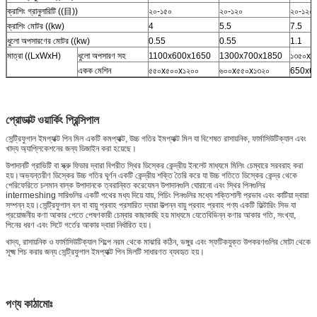
ক্রাশিং গ্রানুলারিটি ((目))
২০-১৫০
২০-১২০
২০-১২০
ক্রাশিং মোটর ((kw)
4
5.5
7.5
ধুলো অপসারণের মোটর ((kw)
0.55
0.55
1.1
মাত্রা ((LxWxH)
ধুলো অপসারণ সহ
1100x600x1650
1300x700x1850
১৩৫০x৭
একক মেশিন
৫৫০x৫০০x১২০০
৬০০x৫৫০x১৩২০
650x6
প্রোডাক্ট ওয়ার্কিং প্রিন্সিপাল
সেন্ট্রিফুগাল ইমপ্যাক্ট পিন মিল একটি কমপ্যাক্ট, উচ্চ গতির ইমপ্যাক্ট মিল যা বিশেষত রাসায়নিক, ফার্মাসিউটিক্যাল এবং
খাদ্য অ্যাপ্লিকেশনের জন্য ডিজাইন করা হয়েছে।
উপাদানটি গ্রাভিটি বা স্ক্রু ফিডার দ্বারা বিপরীত স্থির ডিস্কের কেন্দ্রীয় ইনলেট মাধ্যমে মিলিং চেম্বারে সরবরাহ করা
হয়।অভ্যন্তরীণ ডিস্কের উচ্চ গতির ঘূর্ণন একটি কেন্দ্রীয় শক্তি তৈরি করে যা উচ্চ গতিতে ডিস্কের কেন্দ্র থেকে
পেরিফেরিতে চলমান বাল্ক উপাদানকে ত্বরান্বিত করেযেমন উপাদানগুলি ঘোরানো এবং স্থির পিনগুলির
intermeshing সারিগুলির একটি পথের মধ্য দিয়ে যায়, পিচিং পিনগুলির মধ্যে শক্তিশালী প্রভাব এবং কাটিয়া দ্বারা
সম্পন্ন হয়।সেন্ট্রিফুগাল বল বা বায়ু প্রবাহ প্রসারিত দ্বারা উত্পন্ন বায়ু প্রবাহ প্রবাহ পণ্য একটি ফিল্টারিং সিভ যা
প্রয়োজনীয় কণা আকার পেতে পেষণকারী চেম্বার কাছাকাছি হয় মাধ্যমে যেতেবিভিন্ন কণার আকার গতি, সংখ্যা,
পিনের ধরণ এবং সিটে গর্তের আকার দ্বারা নির্ধারিত হয়।
খাদ্য, রাসায়নিক ও ফার্মাসিউটিক্যাল শিল্পে নরম থেকে মাঝারি কঠিন, ভঙ্গুর এবং স্ফটিকযুক্ত উপকরণগুলির মোটা থেকে
সূক্ষ্ম পিচ করার জন্য সেন্ট্রিফুগাল ইমপ্যাক্ট পিন মিলটি সাধারণত ব্যবহৃত হয়।
পণ্য কাঠামোঃ