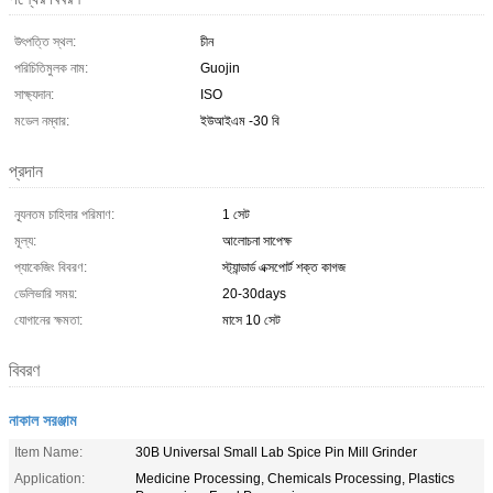
উৎপত্তি স্থল:
চীন
পরিচিতিমুলক নাম:
Guojin
সাক্ষ্যদান:
ISO
মডেল নম্বার:
ইউআইএম ​​-30 বি
প্রদান
ন্যূনতম চাহিদার পরিমাণ:
1 সেট
মূল্য:
আলোচনা সাপেক্ষ
প্যাকেজিং বিবরণ:
স্ট্যান্ডার্ড এক্সপোর্ট শক্ত কাগজ
ডেলিভারি সময়:
20-30days
যোগানের ক্ষমতা:
মাসে 10 সেট
বিবরণ
নাকাল সরঞ্জাম
Item Name:
30B Universal Small Lab Spice Pin Mill Grinder
Application:
Medicine Processing, Chemicals Processing, Plastics