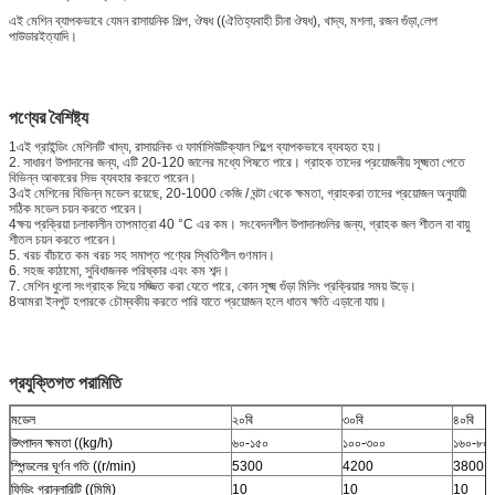
এই মেশিন ব্যাপকভাবে যেমন রাসায়নিক শিল্প, ঔষধ ((ঐতিহ্যবাহী চীনা ঔষধ), খাদ্য, মশলা, রজন গুঁড়া,লেপ
পাউডারইত্যাদি।
পণ্যের বৈশিষ্ট্য
1এই গ্রাইন্ডিং মেশিনটি খাদ্য, রাসায়নিক ও ফার্মাসিউটিক্যাল শিল্পে ব্যাপকভাবে ব্যবহৃত হয়।
2. সাধারণ উপাদানের জন্য, এটি 20-120 জালের মধ্যে পিষতে পারে। গ্রাহক তাদের প্রয়োজনীয় সূক্ষ্মতা পেতে
বিভিন্ন আকারের সিভ ব্যবহার করতে পারেন।
3এই মেশিনের বিভিন্ন মডেল রয়েছে, 20-1000 কেজি / ঘন্টা থেকে ক্ষমতা, গ্রাহকরা তাদের প্রয়োজন অনুযায়ী
সঠিক মডেল চয়ন করতে পারেন।
4ক্ষয় প্রক্রিয়া চলাকালীন তাপমাত্রা 40 °C এর কম। সংবেদনশীল উপাদানগুলির জন্য, গ্রাহক জল শীতল বা বায়ু
শীতল চয়ন করতে পারেন।
5. খরচ বাঁচাতে কম খরচ সহ সমাপ্ত পণ্যের স্থিতিশীল গুণমান।
6. সহজ কাঠামো, সুবিধাজনক পরিষ্কার এবং কম শব্দ।
7. মেশিন ধুলো সংগ্রাহক দিয়ে সজ্জিত করা যেতে পারে, কোন সূক্ষ্ম গুঁড়া মিলিং প্রক্রিয়ার সময় উড়ে।
8আমরা ইনপুট হপারকে চৌম্বকীয় করতে পারি যাতে প্রয়োজন হলে ধাতব ক্ষতি এড়ানো যায়।
প্রযুক্তিগত পরামিতি
মডেল
২০বি
৩০বি
৪০বি
উৎপাদন ক্ষমতা ((kg/h)
৬০-১৫০
১০০-৩০০
১৬০-৮০
স্পিন্ডলের ঘূর্ণন গতি ((r/min)
5300
4200
3800
ফিডিং গ্রানুলারিটি ((মিমি)
10
10
10