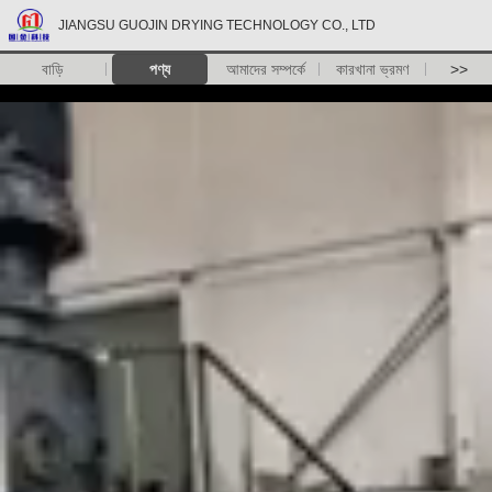
JIANGSU GUOJIN DRYING TECHNOLOGY CO., LTD
বাড়ি
পণ্য
আমাদের সম্পর্কে
কারখানা ভ্রমণ
>>