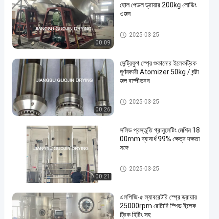
হোল পেডল ড্রায়ার 200kg লোডিং
ওজন
ভ্যাকুয়াম শুকানোর মেশিন
2025-03-25
00:09
সেন্ট্রিফুগ স্প্রে শুকানোর ইলেকট্রিক
ঘূর্ণনকারী Atomizer 50kg / ঘন্টা
জল বাষ্পীভবন
শুকনো মেশিন স্প্রে
2025-03-25
00:26
সলিড প্রস্তুতি গ্রানুলেটিং মেশিন 18
00mm ব্যাসার্ধ 99% ক্ষেত্র দক্ষতা
সঙ্গে
দান সরঞ্জাম
2025-03-25
00:21
এলপিজি-৫ ল্যাবরেটরি স্প্রে ড্রায়ার
25000rpm রোটারি স্পিড ইলেক
ট্রিক হিটিং সহ