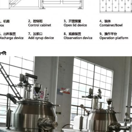
র্শনী