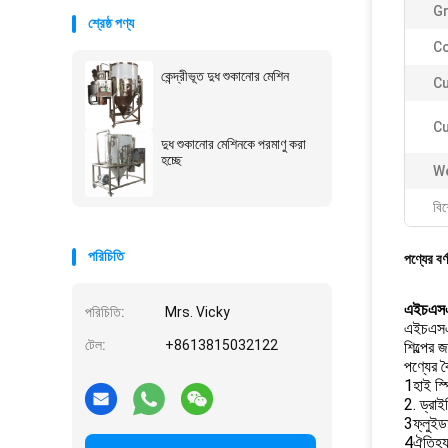
Gr
শ্রেষ্ঠ পণ্য
Co
কেন্দ্রীভূত দুধ শুকানোর মেশিন
Cu
Cu
দুধ শুকানোর মেশিনকে পরমাণু করা
হচ্ছে
We
বিশ
পরিচিতি
পণ্যের বর্
এইচএসএমজ
পরিচিতি:
Mrs. Vicky
এইচএসএমজ
টেল:
+8613815032122
শিল্পের 
পণ্যের বৈ
1হাই স্
2. ড্রাই
3ফ্লুইডা
4ঐতিহ্য