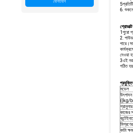
যোগাযোগ
5প্রতিট
6. শুকন
প্রোডাক্ট 
1পুরো প্
2. পাউডা
পারে।সমস
কার্যক্র
দেওয়া হয
3এই নরম
গঠিত হয
প্রযুক্ত
মডেল
উৎপাদন 
((kg/
গ্রানুল
কাজের স
কন্টেইন
মিশ্রণে
কাটা ক্