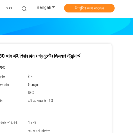
Bengali
খবর
উদ্ধৃতির জন্য আবেদন
জাল হাই শিয়ার মিক্সার গ্রানুলেটর জিএমপি স্ট্যান্ডার্ড
বরণ:
্থল:
চীন
লক নাম:
Guojin
ISO
ার:
এইচএসএমজি -10
াহিদার পরিমাণ:
1 সেট
আলোচনা সাপেক্ষ