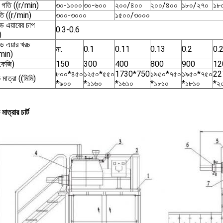
র গতি ((r/min)
৩০-১০০০
৩০-৬০০
২০০/৪০০
২০০/৪০০
১৮০/২৭০
১৮
তি ((r/min)
৩০০-৩০০০
১৫০০/৩০০০
সড এয়ারের চাপ
0.3-0.6
)
সড এয়ার খরচ
না.
0.1
0.11
0.13
0.2
0.
min)
কেজি)
150
300
400
800
900
12
৮০০*৪৫০
১২৫০*৫৫০
1730*750
১৯৫০*৭৫০
১৯৫০*৭৫০
22
 মাত্রা ((মিমি)
*৯০০
*১১৬০
*১৬১০
*১৮১০
*১৮১০
*২
মাত্রার চার্ট