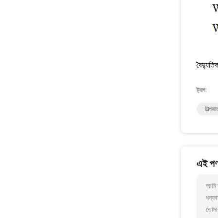
বৈদ্যুতিক
ট্যাগ:
শিল্পজ
এই পণ্
আমি আ
ধন্যব
তোমা