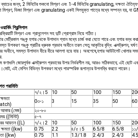
ি ব্যাচের জন্য, 2 মিনিটের শুকনো মিশ্রণ এবং 1-4 মিনিটের granulating, দক্ষতা ঐতিহ
ো মিশ্রণ, ভিজা মিশ্রণ এবং granulating একই সিলযুক্ত পাত্রে মধ্যে সম্পন্ন হয়, যা 
ওয়ার্কিং প্রিন্সিপাল
রক্রিয়াটি মিশ্রণ এবং গ্রানুলেশন সহ দুটি প্রোগ্রাম নিয়ে গঠিত।
র মেট্রিকাল শঙ্কু হপার থেকে উপাদান প্যান মধ্যে চার্জ করা যেতে পারে এবং হপার বন্ধ করা
্ত উপকরণ শঙ্কু প্রাচীর ধ্রুবক প্রভাব অধীনে তরল সেতু আকৃতির বৃদ্ধি. এক্সট্রুশন, ঘর্ষণ এবং
মের অধীনে, সমস্ত উপাদান ধীরে ধীরে আলগা হয়ে যায়। অবশেষে,হপার আউটলেট খোলার সময়,ব
়.
 কণাগুলি জোরপূর্বক এক্সট্রুশন প্রভাবের উপর নির্ভরশীল নয়, আরও সঠিকভাবে; এই ছোট এব
়।মোট, এই মেশিন বিভিন্ন উপকরণ মধ্যে পারস্পরিক রূপান্তর উপলব্ধি করতে পারেন।
িগত পরামিতি
৭/২।5
10
50
100
150
20
ক্ষমতা
0৩-১
3
15
35
50
60
batch)
ার আকার (মেজ)
২০-৮০
ময় ((মিনিট)
৫-৭
ারের আয়তন ((L)
৭/২।2
10
50
100
150
20
র ক্ষমতা ((kw)
0.75
2.2
৪/৫।5
6.5/8
6.5/8
১১
ষমতা ((kw)
0.75
1.1
1.3/1.8
2.4/3
2.4/3
4.