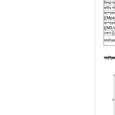
মিশ্রণে
কাটার গ
কম্প্রে
((Mpa
কম্প্রে
((M3/
ওজন ((
সামগ্রিক
সামগ্রিক 