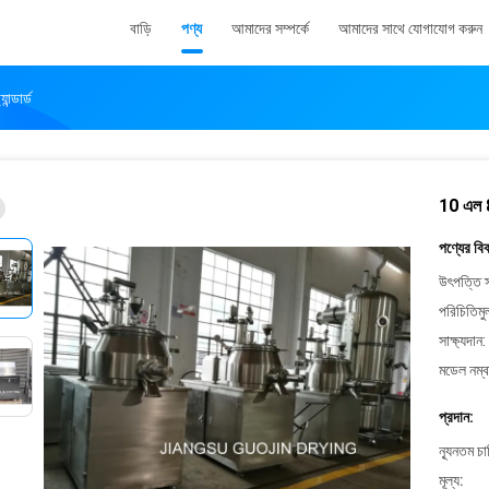
বাড়ি
পণ্য
আমাদের সম্পর্কে
আমাদের সাথে যোগাযোগ করুন
ন্ডার্ড
10 এল 80 
পণ্যের বি
উৎপত্তি স
পরিচিতিমু
সাক্ষ্যদান:
মডেল নম্ব
প্রদান:
ন্যূনতম চ
মূল্য: