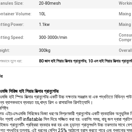
anules Size:
20-80mesh
Workin
ntainer Volume:
10L
Mixing
tting Power:
1.1kw
Mixing
Consu
tting Speed:
300-3000r/min
Compre
ight:
300kg
Overal
েষভাবে তুলে ধরা:
80 জাল হাই শিয়ার মিক্সার গ্রানুলেটর
,
10 এল হাই শিয়ার মিক্সার গ্রানুলে
ণনা
ি সিরিজ হাই শিয়ার মিক্সার গ্রানুলেটর
ি হাই স্পিড মিক্সার গ্রানুলেটর একটি উচ্চ দক্ষতার সরঞ্জাম যা এক পদ্ধতিতে বিভিন্ন পা
জন্য ব্যাপকভাবে ব্যবহৃত হয়,খাদ্য শিল্প ও রাসায়নিক শিল্পইত্যাদি।
শিষ্ট্য
পিড এইচএসএমজি সিরিজের ভিজা ধরণের মিশ্রণকারী গ্রানুলেটর একটি ব্যবহারিক অনুভূমিক স
ভিং শ্যাফ্ট একটি inflatable সিল দিয়ে সজ্জিত করা হয়. ওয়াশিং সময়, বায়ু জল দ্বারা প্রত
ইজড গ্রানুলেটিং প্রক্রিয়া ব্যবহার করা হয় এবং চূড়ান্ত গ্রানুলগুলি উচ্চ তরলতার সাথে ব
গত পদ্ধতির তুলনায়, এই ধরনের মেশিন 25% আঠালো হ্রাস করতে পারে এবং শুকানোর সময