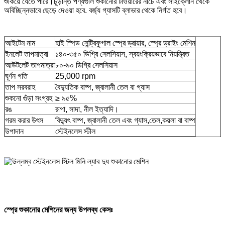
শুকিয়ে যেতে পারে।চূড়ান্ত পণ্যগুলি শুকানোর টাওয়ারের নীচে এবং সাইক্লোন থেকে
অবিচ্ছিন্নভাবে ছেড়ে দেওয়া হবে. বর্জ্য গ্যাসটি ব্লাভার থেকে নির্গত হবে।
আইটেম নাম
হাই স্পিড সেন্ট্রিফুগাল স্প্রে ড্রায়ার, স্প্রে ড্রাইং মেশিন
ইনলেট তাপমাত্রা
১৪০-৩৫০ ডিগ্রি সেলসিয়াস, স্বয়ংক্রিয়ভাবে নিয়ন্ত্রিত
আউটলেট তাপমাত্রা
৮০-৯০ ডিগ্রি সেলসিয়াস
ঘূর্ণন গতি
25,000 rpm
তাপ সরবরাহ
বৈদ্যুতিক বাষ্প, জ্বালানী তেল বা গ্যাস
শুকনো গুঁড়া সংগ্রহ
≥ ৯৫%
রঙ
রূপা, সাদা, নীল ইত্যাদি।
গরম করার উৎস
বিদ্যুৎ বাষ্প, জ্বালানী তেল এবং গ্যাস,তেল,কয়লা বা বাষ্প
উপাদান
স্টেইনলেস স্টীল
স্প্রে শুকানোর মেশিনের জন্য উপলব্ধ কেসঃ