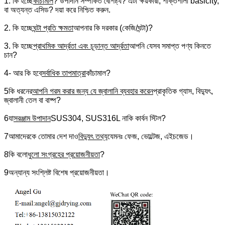
1. কি হচ্ছে
কাঁচামাল
? উপাদান সম্পর্কিত বৈশিষ্ট্য? এটা ক্ষয়কারী, শক্তিশালী basicity,
বা অত্যন্ত এসিড? দয়া করে নিশ্চিত করুন.
2. কি হচ্ছে
ঘন্টা প্রতি ক্ষমতা
আপনার কি দরকার (কেজি/ঘন্টা)?
3. কি হচ্ছে
প্রাথমিক আর্দ্রতা এবং চূড়ান্ত আর্দ্রতা
আপনি যেসব সমাপ্ত পণ্য কিনতে
চান?
4- আর কি হবে
সর্বাধিক তাপমাত্রা
কাঁচামাল?
5কি ধরনের
আপনি গরম করার জন্য যে জ্বালানি ব্যবহার করেন
প্রাকৃতিক গ্যাস, বিদ্যুৎ,
জ্বালানী তেল বা বাষ্প?
6যা
সরঞ্জাম উপাদান
SUS304, SUS316L নাকি কার্বন স্টিল?
7আমাদেরকে তোমার দেশ দাও
বিদ্যুৎ তথ্য
যেমনঃ ফেজ, ভোল্টেজ, এইচজেড।
8কি বলো
ধুলো সংগ্রহের প্রয়োজনীয়তা
?
9অন্যান্য সংশ্লিষ্ট বিশেষ প্রয়োজনীয়তা।