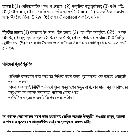
মামলা I:
(1) পেরিস্টালটিক পাম্প খাওয়ানো; (2) সংকুচিত বায়ু ড্রাইভ; (3) ঘূর্ণন গতিঃ
35,000rpm; (4) স্প্রে ডিস্ক প্লেটঃ ব্যাসার্ধ 50mm; (5) ইলেকট্রিক পাওয়ার
সাপ্লাইঃ বৈদ্যুতিক, 9Kw; (6) স্প্রে ট্রেঃঘোরানো এবং বৈদ্যুতিক
দ্বিতীয় মামলাঃ
(1) শুকানোর উপাদানঃ ডিম তরল; (2) প্রাথমিক আর্দ্রতাঃ 62% থেকে
68%; (3) চূড়ান্ত আর্দ্রতাঃ 3% থেকে 4%; (4) তাপমাত্রাঃ সর্বোচ্চ 350 ডিগ্রি
সেন্টিগ্রেড; (5) গরম করার উৎসঃবাষ্প এবং বৈদ্যুতিক গরমের ক্ষতিপূরণ৩৮০-৪৪০ ভোল্ট,
৫০ হার্জ
পরিষেবা প্রতিশ্রুতিঃ
মেশিনটি ভালভাবে কাজ করে তা নিশ্চিত করার জন্য গ্রাহকদের এক বছরের ওয়ারেন্টি
প্রদান করুন।
আমরা সবসময়ই নির্দিষ্ট পরিমাণে খুচরা যন্ত্রাংশের মজুদ রাখি, যার মানে প্রতিস্থাপনের
যন্ত্রগুলো আপনাকে সময়মতো পাঠানো যেতে পারে।
প্রতিটি ক্লায়েন্টকে একটি বিশেষ কোটা পাঠান।
আপনাকে সেরা দামের সাথে ডান শুকানোর মেশিন সরঞ্জাম উদ্ধৃতি দেওয়ার জন্য, আমরা
আপনার অনুসন্ধানে নিম্নলিখিত তথ্য অন্তর্ভুক্ত করতে চাইঃ