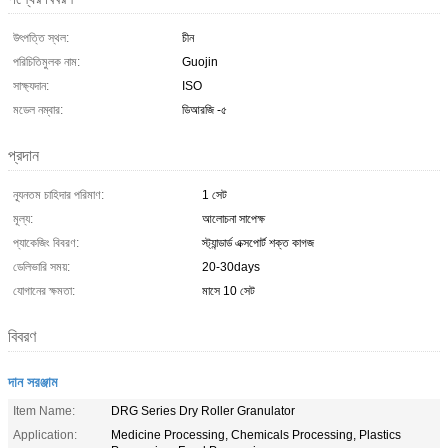
উৎপত্তি স্থল:
চীন
পরিচিতিমুলক নাম:
Guojin
সাক্ষ্যদান:
ISO
মডেল নম্বার:
ডিআরজি -৫
প্রদান
ন্যূনতম চাহিদার পরিমাণ:
1 সেট
মূল্য:
আলোচনা সাপেক্ষ
প্যাকেজিং বিবরণ:
স্ট্যান্ডার্ড এক্সপোর্ট শক্ত কাগজ
ডেলিভারি সময়:
20-30days
যোগানের ক্ষমতা:
মাসে 10 সেট
বিবরণ
দান সরঞ্জাম
Item Name:
DRG Series Dry Roller Granulator
Application:
Medicine Processing, Chemicals Processing, Plastics