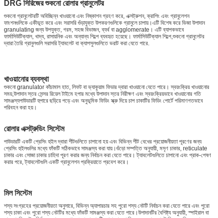
DRG সিরিজের শুকনো রোলার গ্রানুলেটর
শুকনো গ্রানুলেটরটি অবিচ্ছিন্ন খাওয়ানো এবং নিষ্কাশন গ্রহণ করে, এক্সট্রুশন, ক্রাশিং এবং গ্রানুলেশন
ফাংশনগুলিকে একীভূত করে এবং সরাসরি গুঁড়াযুক্ত উপকরণগুলিকে গ্রানুলে চাপায়।এটি বিশেষ করে ভিজা উপাদান
granulating জন্য উপযুক্ত, গরম, সহজ বিভাজন, ব্যর্থ বা agglomerate। এটি ব্যাপকভাবে
ফার্মাসিউটিক্যাল, খাদ্য, রাসায়নিক এবং অন্যান্য শিল্পে ব্যবহৃত হয়েছে। ফার্মাসিউটিক্যাল শিল্পে,শুকনো গ্রানুলেটর
দ্বারা তৈরি গ্রানুলগুলি সরাসরি ট্যাবলেট বা ক্যাপসুলগুলিতে ভরাট করা যেতে পারে.
খাওয়ানোর ব্যবস্থা
শুকনো granulator কাঁচামাল হাত, লিফট বা ভ্যাকুয়াম ফিডার দ্বারা খাওয়ানো যেতে পারে। স্বয়ংক্রিয় খাওয়ানোর
সময়,উপাদান স্তর সেন্সর রিয়েল টাইমে হপার মধ্যে উপাদান স্তর নিরীক্ষণ এবং স্বয়ংক্রিয়ভাবে খাওয়ানোর গতি
সামঞ্জস্যপাউডারটি হুপারে ছড়িয়ে পড়ে এবং অনুভূমিক ফিডিং স্ক্রু দিয়ে চাপ চাকাটির ফিডিং পোর্টে পরিমাণগতভাবে
পরিবহন করা হয়।
রোলার এক্সট্রুডিং সিস্টেম
পাউডারটি একটি প্রেসিং হুইল দ্বারা শীটগুলিতে চাপানো হয় এবং বিভিন্ন শীট বেধের প্রয়োজনীয়তা পূরণের জন্য
প্রেসিং হুইলগুলির মধ্যে ফাঁকটি সঠিকভাবে সামঞ্জস্য করা যায়।গুঁড়ো সম্পত্তি অনুযায়ী, মসৃণ চাকার, reticulate
চাকার এবং সোজা চাকার চাহিদা পূরণ করার জন্য নির্বাচন করা যেতে পারে। ট্যাবলেটগুলিতে চাপানো এবং প্রাক-পেষণ
করার পরে, ট্যাবলেটগুলি একটি গ্রানুলেশন প্রক্রিয়াতে প্রবেশ করে।
মিল সিস্টেম
শস্য সংগ্রহের প্রয়োজনীয়তা অনুসারে, বিভিন্ন অ্যাপারচার সহ পুরো শস্য নেটটি নির্বাচন করা যেতে পারে এবং পুরো
শস্য চাকা এবং পুরো শস্য নেটটির মধ্যে ফাঁকটি সামঞ্জস্য করা যেতে পারে।উপাদানটির বৈশিষ্ট্য অনুযায়ী, স্পাইরাল বা