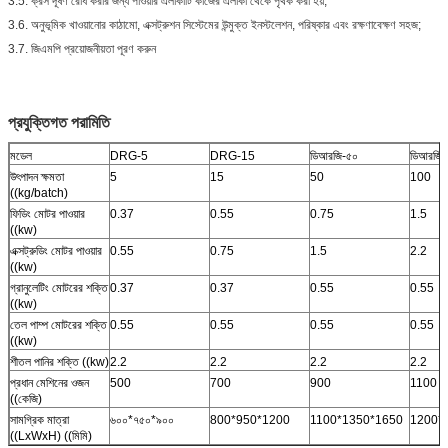
3.5. ক্রস দূষণ রোধ করার জন্য পাওয়ার এলাকাটি কাজের এলাকা থেকে পৃথক করা হয়;
3.6. অনুভূমিক খাওয়ানোর কাঠামো, এক্সট্রুশন সিস্টেমের উন্মুক্ত ইনস্টলেশন, পরিষ্কার এবং রক্ষণাবেক্ষণ সহজ;
3.7. জিএমপি প্রয়োজনীয়তা পূরণ করুন
প্রযুক্তিগত পরামিতি
মডেল
DRG-5
DRG-15
ডিআরজি-৫০
ডিআরজি-
উৎপাদন ক্ষমতা
5
15
50
100
((kg/batch)
ফিডিং মোটর পাওয়ার
0.37
0.55
0.75
1.5
((kw)
এক্সট্রুডিং মোটর পাওয়ার
0.55
0.75
1.5
2.2
((kw)
গ্রানুলেটিং মোটরের শক্তি
0.37
0.37
0.55
0.55
((kw)
তেল পাম্প মোটরের শক্তি
0.55
0.55
0.55
0.55
((kw)
শীতল পানির শক্তি ((kw)
2.2
2.2
2.2
2.2
প্রধান মেশিনের ওজন
500
700
900
1100
((কেজি)
সামগ্রিক মাত্রা
৬০০*৭৫০*৯০০
800*950*1200
1100*1350*1650
1200*
((LxWxH) ((মিমি)