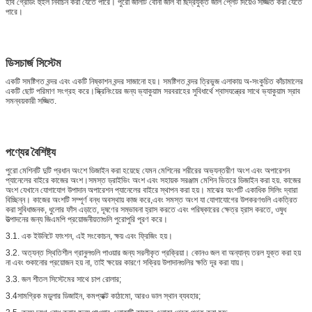
হাব গ্রেডিং হুইল নির্বাচন করা যেতে পারে। পুরো জালটি বোনা জাল বা ছিদ্রযুক্ত জাল প্লেট দিয়েও সজ্জিত করা যেতে
পারে।
ডিসচার্জ সিস্টেম
একটি সমষ্টিগত বন্দর এবং একটি নিষ্কাশন বন্দর সাজানো হয়। সমষ্টিগত বন্দর ত্রিভুজ এলাকায় অ-সংকুচিত কাঁচামালের
একটি ছোট পরিমাণ সংগ্রহ করে।স্ক্রিনিংয়ের জন্য ভ্যাকুয়াম সরবরাহের সুবিধার্থে শ্বাসযন্ত্রের সাথে ভ্যাকুয়াম স্রাব
সমন্বয়কারী সজ্জিত.
পণ্যের বৈশিষ্ট্য
পুরো মেশিনটি দুটি প্রধান অংশে ডিজাইন করা হয়েছে যেমন মেশিনের শরীরের অভ্যন্তরীণ অংশ এবং অপারেশন
প্যানেলের বাইরে কাজের অংশ।সমস্ত ড্রাইভিং অংশ এবং সহায়ক সরঞ্জাম মেশিন ভিতরে ডিজাইন করা হয়. কাজের
অংশ যেখানে যোগাযোগ উপাদান অপারেশন প্যানেলের বাইরে স্থাপন করা হয়। মাঝের অংশটি একাধিক সিলিং দ্বারা
বিচ্ছিন্ন। কাজের অংশটি সম্পূর্ণ বন্ধ অবস্থায় কাজ করে,এবং সমস্ত অংশ যা যোগাযোগের উপকরণগুলি একত্রিত
করা সুবিধাজনক, ধুলোর ফাঁস এড়াতে, দূষণের সম্ভাবনা হ্রাস করতে এবং পরিষ্কারের ক্ষেত্র হ্রাস করতে, ওষুধ
উত্পাদনের জন্য জিএমপি প্রয়োজনীয়তাগুলি পুরোপুরি পূরণ করে।
3.1. এক ইউনিটে ফাংশন, এই সংকোচন, ক্ষয় এবং ফ্রিজিং হয়।
3.2. অত্যন্ত স্থিতিশীল গ্রানুলগুলি পাওয়ার জন্য সরলীকৃত প্রক্রিয়া। কোনও জল বা অন্যান্য তরল যুক্ত করা হয়
না এবং শুকানোর প্রয়োজন হয় না, তাই ক্ষয়ের কারণে সক্রিয় উপাদানগুলির ক্ষতি দূর করা যায়।
3.3. জল শীতল সিস্টেমের সাথে চাপ রোলার;
3.4সামগ্রিক মডুলার ডিজাইন, কমপ্যাক্ট কাঠামো, আরও ভাল স্থান ব্যবহার;