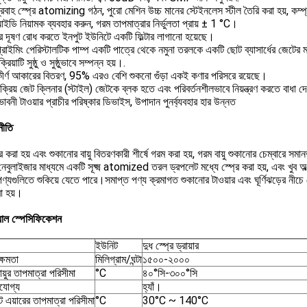
্রবাহ স্প্রে atomizing গঠন, পুরো মেশিন উচ্চ মানের স্টেইনলেস স্টীল তৈরি করা হয়, কম্প্
ডি নিয়ামক ব্যবহার করুন, গরম তাপমাত্রার নির্ভুলতা প্রায় ± 1 °C।
র দূষণ রোধ করতে ইনপুট ইউনিটে একটি ফিল্টার লাগানো হয়েছে।
রাইমিং পেরিস্টালটিক পাম্প একটি পাত্রে থেকে নমুনা তরলকে একটি ছোট ব্যাসার্ধের জেটের ম
্রিয়াটি সুষ্ঠু ও সুষ্ঠুভাবে সম্পন্ন হয়।.
ীর্ণ আকারের বিতরণ, 95% এরও বেশি শুকনো গুঁড়া একই কণার পরিসরে রয়েছে।
ক্রিয় জেট ক্লিনার (স্টাইল) জেটকে ব্লক হতে এবং পরিবর্তনশীলভাবে নিয়ন্ত্রণ করতে বাধা দ
াবনী টাওয়ার প্রাচীর পরিষ্কার ডিভাইস, উপাদান পুনর্ব্যবহার হার উন্নত
নীতি
ল্টার করা হয় এবং শুকানোর বায়ু বিতরণকারী শীর্ষে গরম করা হয়, গরম বায়ু শুকানোর চেম্বারে 
য় নেবুলাইজার মাধ্যমে একটি সূক্ষ্ম atomized তরল ড্রপলেট মধ্যে স্প্রে করা হয়, এবং খু
ণ্যগুলিতে শুকিয়ে যেতে পারে।সমাপ্ত পণ্য ক্রমাগত শুকানোর টাওয়ার এবং ঘূর্ণিঝড়ের নীচে 
া হয়।
যাল স্পেসিফিকেশন
ইউনিট
দুধ স্প্রে ড্রায়ার
ক্ষমতা
মিলিগ্রাম/ঘন্টা
১৫০০-২০০০
ায়ুর তাপমাত্রা পরিসীমা
°C
৪০°সি-৩০০°সি
যযোগ্য
হ্যাঁ।
এয়ারের তাপমাত্রা পরিসীমা
°C
30°C ~ 140°C