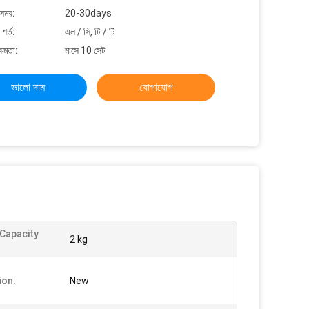
সময়:
20-30days
শর্ত:
এল / সি, টি / টি
্ষমতা:
মাসে 10 সেট
ভালো দাম
যোগাযোগ
 Capacity
2 kg
ion:
New