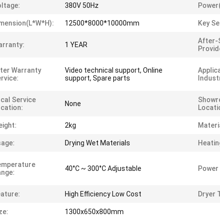
ltage:
380V 50Hz
Power
mension(L*W*H):
12500*8000*10000mm
Key Sel
After-
rranty:
1 YEAR
Provid
ter Warranty
Video technical support, Online
Applic
rvice:
support, Spare parts
Indust
cal Service
Showr
None
cation:
Locati
ight:
2kg
Materi
age:
Drying Wet Materials
Heatin
emperature
40°C ~ 300°C Adjustable
Power 
nge:
ature:
High Efficiency Low Cost
Dryer 
ze:
1300x650x800mm