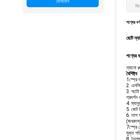
যোগাযোগ
বিশ
পণ্যের বর্
ছোট ন্যা
পণ্যের বর
ন্যানো w
বৈশিষ্ট্য
1স্প্রে 
2. এলসিডি
3. অটো ক
প্রদর্শন
4. ম্যান
5. জেট ক্
6. তাপ স
(জবরদস্
7স্প্রে 
মুক্ত পর
8. তৈলম