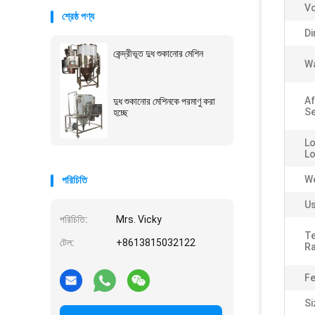
Vo
শ্রেষ্ঠ পণ্য
Di
কেন্দ্রীভূত দুধ শুকানোর মেশিন
Wa
Af
দুধ শুকানোর মেশিনকে পরমাণু করা
Se
হচ্ছে
Lo
Lo
We
পরিচিতি
Us
পরিচিতি:
Mrs. Vicky
T
টেল:
+8613815032122
Ra
Fe
Si