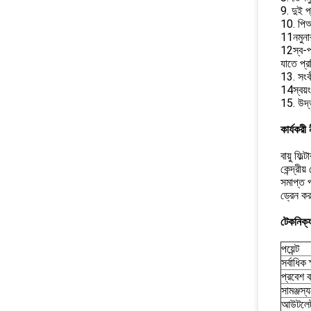
9. দুই প
10. পিআই
11নমুনা
12স্ব-প্
যাতে প্রক
13. সংক
14স্বয়ং
15. উদ্ভ
কার্যকরী 
বায়ু ফি
কেন্দ্রী
সমাপ্ত প
ড্রেন কর
টেকনিক্
পয়েন্ট
সর্বাধিক 
প্রবেশ ব
সামঞ্জস্
আউটলেট 