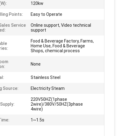
(W):
120kw
ling Points:
Easy to Operate
Sales Service
Online support, Video technical
ed:
support
Food & Beverage Factory, Farms,
able
Home Use, Food & Beverage
ries:
Shops, chemical process
oom
None
on:
al:
Stainless Steel
g Source:
Electricity Steam
220V50HZ(1phase
Supply:
2wire)/380V/50HZ(3phase
4wire)
Time:
1~1.5s