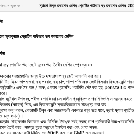
েষভাবে তুলে ধরা:
ন্যানো মিল্ক শুকানোর মেশিন
,
প্রোটিন পাউডার দুধ শুকানোর মেশিন
,
2000 
ণনা
নো ভ্যাকুয়াম প্রোটিন পাউডার দুধ শুকানোর মেশিন
্ণনা
hey প্রোটিন গুঁড়া ছোট দুধের গুঁড়া তৈরীর মেশিন স্প্রে ড্রায়ার
শুকানোর সরঞ্জামগুলির জন্য উচ্চ দক্ষতাসম্পন্ন জেট আমদানি করা হয়।
 টাচ স্ক্রিন তাপমাত্রা, বায়ু প্রবাহ, বায়ু চাপ, পাম্প গতি এবং জেট ক্লিনার ফ্রিকোয়েন্সি প্
ন্ট্রোলিংঃ এক টাচ অন / অফ, একবার প্রসেসিং পরামিতি সেট করা হয়, peristaltic পাম্প স্বয়ং
 করে।
ুয়াল কন্ট্রোল উপলব্ধ, পরীক্ষার প্রক্রিয়া চলাকালীন প্রযুক্তিগত পরামিতিগুলি সামঞ্জস্য করত
লিনার (স্টাইল) দিয়ে, এর ফ্রিকোয়েন্সি স্বয়ংক্রিয়ভাবে সামঞ্জস্য করা যায়।
ুরক্ষা বন্ধ করুন, বোতামটি টিপুন এবং সরঞ্জামগুলি একবারে বন্ধ হয়ে যাবে, ড্রাফ্ট ফ্যান ব্য
ত বন্ধ ফ্যান) ।
চেম্বার, সাইক্লোন বিভাজক এবং রিসিভিং ট্যাঙ্ক সবই স্বচ্ছ তাপ প্রতিরোধী উচ্চ-বোরোসিলিক
িবেশ তৈরি করে।সমস্ত খুচরা যন্ত্রাংশ ইনস্টল করা এবং ধোয়া সহজ.
ুক্ত বায়ু সংকোচকারী নির্মিত. শব্দ 60dB কম, এবং GMP মান অনুসরণ.