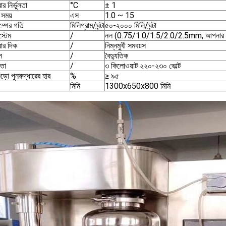
ার নির্ভুলতা
°C
± 1
 সময়
এস
1.0 ~ 15
াম্পের গতি
মিলিগ্রাম/ঘন্টা
৫০-২০০০ মিলি/ঘন্টা
স্টেম
/
নল (0.75/1.0/1.5/2.0/2.5mm, আপনার প্
রার দিক
/
নিম্নমুখী সমবয়স
স
/
বৈদ্যুতিক
মতা
/
৩ কিলোওয়াট ২২০-২৩০ ভোল্ট
ঁড়ো পুনরুদ্ধারের হার
%
≥ ৯৫
মিমি
1300x650x800 মিমি