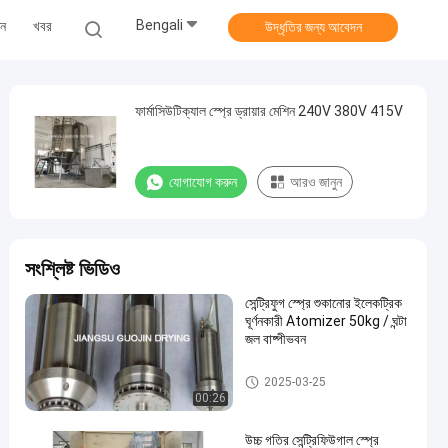
Bengali
ুন
খবর
উদ্ধৃতির জন্য আবেদন
ফার্মাসিউটিক্যাল স্প্রে ড্রায়ার মেশিন 240V 380V 415V
যোগাযোগ করুন
আরও জানুন
সংশ্লিষ্ট ভিডিও
সেন্ট্রিফুগ স্প্রে শুকানোর ইলেকট্রিক
ঘূর্ণনকারী Atomizer 50kg / ঘন্টা
জল বাষ্পীভবন
শুকনো মেশিন স্প্রে
2025-03-25
00:26
উচ্চ গতির সেন্ট্রিফিউগাল স্প্রে