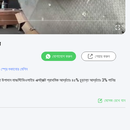
র
যোগাযোগ করুন
শেয়ার করুন
া স্প্রে শুকানোর মেশিন
াদান নামঃস্টিভিওসাইড এক্সট্রাক্ট প্রাথমিক আর্দ্রতাঃ ৪৫% চূড়ান্ত আর্দ্রতাঃ 3% পানির
মেসেজ রেখে যান