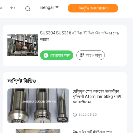
Bengali
ুন
খবর
উদ্ধৃতির জন্য আবেদন
SUS304 SUS316 স্টেভিয়া স্টিভিওসাইড পাউডার স্প্রে
ড্রায়ার
যোগাযোগ করুন
আরও জানুন
সংশ্লিষ্ট ভিডিও
সেন্ট্রিফুগ স্প্রে শুকানোর ইলেকট্রিক
ঘূর্ণনকারী Atomizer 50kg / ঘন্টা
জল বাষ্পীভবন
শুকনো মেশিন স্প্রে
2025-03-25
00:26
উচ্চ গতির সেন্ট্রিফিউগাল স্প্রে