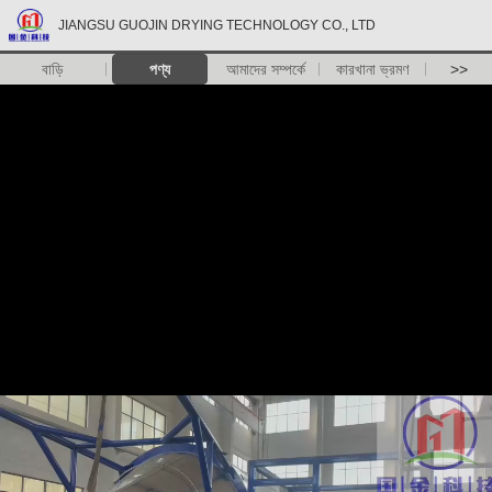
JIANGSU GUOJIN DRYING TECHNOLOGY CO., LTD
বাড়ি
পণ্য
আমাদের সম্পর্কে
কারখানা ভ্রমণ
>>