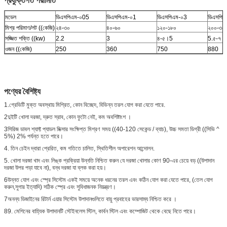
প্রযুক্তিগত পরামিতি
মডেল
ডিএসপিএম-০05
ডিএসপিএম-০1
ডিএসপিএম-০3
ডিএসপিএ
মিশ্র পরিমাণ/লট ((কেজি)
২৪-৩০
৪০-৬০
১২০-১৮০
২০০-৩০
সজ্জিত শক্তি ((kw)
2.2
3
৪-৫।5
5.৫-৭।
ওজন ((কেজি)
250
360
750
880
পণ্যের বৈশিষ্ট্য
1.গ্রেভিটি মুক্ত অবস্থায় মিশ্রিত, কোন বিচ্ছেদ, বিভিন্ন তরল যোগ করা যেতে পারে.
2দুইটি খোলা দরজা, দ্রুত স্রাব, কোন ফুটো নেই, কম অবশিষ্টাংশ ।
3সিরিজ ডাবল শ্যাফ্ট প্যাডল মিক্সার সংক্ষিপ্ত মিশ্রণ সময় ((40-120 সেকেন্ড / ব্যাচ), উচ্চ সমতা ডিগ্রী ((সিভি ^
5%) 2% পর্যন্ত হতে পারে।
4. তিন চেইন দ্বারা প্রেরিত, কম গতিতে চালিত, স্থিতিশীল অপারেশন আন্দোলন.
5. খোলা দরজা খাদ এবং লিঙ্ক প্রক্রিয়া উন্নতি নিশ্চিত করুন যে দরজা খোলার কোণ 90-এর চেয়ে বড় ((উপাদান
দরজা উপর পড়া যাবে না), বন্ধ দরজা যা ব্লক করা হয়।
6উন্নত যোগ এবং স্প্রে সিস্টেম একই সময়ে অনেক ধরনের তরল এবং কঠিন যোগ করা যেতে পারে, (তেল যোগ
করুন,সুগার ইত্যাদি) সঠিক স্প্রে এবং সুবিধাজনক নিয়ন্ত্রণ।
7অনন্য ডিজাইনের রিটার্ন এয়ার সিস্টেম উপাদানগুলিতে বায়ু প্রবাহের ভারসাম্য নিশ্চিত করে ।
89. মেশিনের বাহ্যিক উপাদানটি স্টেইনলেস স্টিল, কার্বন স্টিল এবং কম্পোজিট থেকে বেছে নিতে পারে।