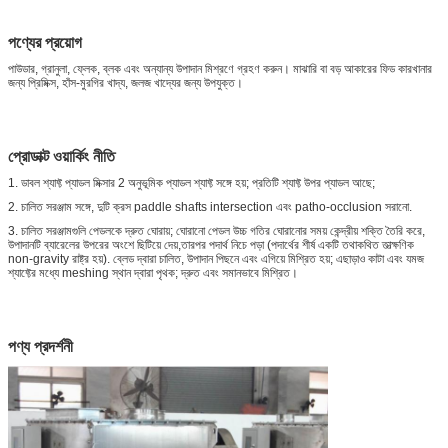
পণ্যের প্রয়োগ
পাউডার, গ্রানুলা, ফ্লেক, ব্লক এবং অন্যান্য উপাদান মিশ্রণে গ্রহণ করুন। মাঝারি বা বড় আকারের ফিড কারখানার
জন্য প্রিমিক্স, হাঁস-মুরগির খাদ্য, জলজ খাদ্যের জন্য উপযুক্ত।
প্রোডাক্ট ওয়ার্কিং নীতি
1. ডাবল শ্যাফ্ট প্যাডল মিক্সার 2 অনুভূমিক প্যাডল শ্যাফ্ট সঙ্গে হয়; প্রতিটি শ্যাফ্ট উপর প্যাডল আছে;
2. চালিত সরঞ্জাম সঙ্গে, দুটি ক্রস paddle shafts intersection এবং patho-occlusion সরানো.
3. চালিত সরঞ্জামগুলি পেডলকে দ্রুত ঘোরায়; ঘোরানো পেডল উচ্চ গতির ঘোরানোর সময় কেন্দ্রীয় শক্তি তৈরি করে,
উপাদানটি ব্যারেলের উপরের অংশে ছিটিয়ে দেয়,তারপর পদার্থ নিচে পড়া (পদার্থের শীর্ষ একটি তথাকথিত তাত্ক্ষণিক
non-gravity রাষ্ট্র হয়). ব্লেড দ্বারা চালিত, উপাদান পিছনে এবং এগিয়ে মিশ্রিত হয়; এছাড়াও কাটা এবং যমজ
শ্যাফ্টের মধ্যে meshing স্থান দ্বারা পৃথক; দ্রুত এবং সমানভাবে মিশ্রিত।
পণ্য প্রদর্শনী