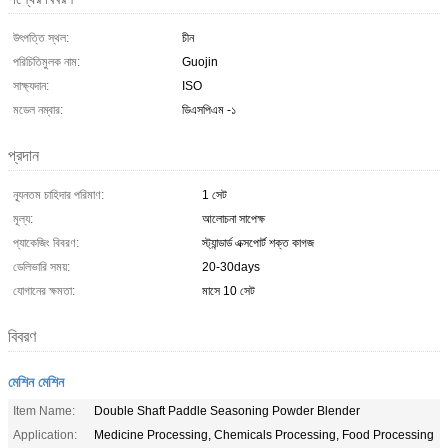
উৎপত্তি স্থল:
চীন
পরিচিতিমুলক নাম:
Guojin
সাক্ষ্যদান:
ISO
মডেল নম্বার:
ডিএসপিএম -১
প্রদান
ন্যূনতম চাহিদার পরিমাণ:
1 সেট
মূল্য:
আলোচনা সাপেক্ষ
প্যাকেজিং বিবরণ:
স্ট্যান্ডার্ড এক্সপোর্ট শক্ত কাগজ
ডেলিভারি সময়:
20-30days
যোগানের ক্ষমতা:
মাসে 10 সেট
বিবরণ
মেশিন মেশিন
Item Name:
Double Shaft Paddle Seasoning Powder Blender
Application:
Medicine Processing, Chemicals Processing, Food Processing