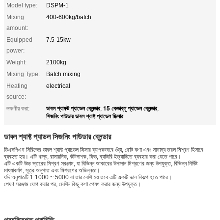
Model type:
DSPM-1
Mixing
400-600kg/batch
amount:
Equipped
7.5-15kw
power:
Weight:
2100kg
Mixing Type:
Batch mixing
Heating
electrical
source:
ডাবল শ্যাফট প্যাডেল ব্লেন্ডার
15 কেডাব্লু প্যাডেল ব্লেন্ডার
লক্ষণীয় করা:
,
,
সিজনিং পাউডার ডাবল শ্যাফ্ট প্যাডেল মিক্সার
ডাবল শ্যাফ্ট প্যাডল সিজনিং পাউডার ব্লেন্ডার
ডিএসপিএম সিরিজের ডাবল শ্যাফ্ট প্যাডেল মিক্সার ব্যাপকভাবে গুঁড়া, ছোট কণা এবং সামান্য তরল মিশ্রণ হিসাবে
ব্যবহৃত হয়। এটি খাদ্য, রাসায়নিক, কীটনাশক, ফিড, ব্যাটারি ইত্যাদিতে ব্যবহার করা যেতে পারে।
এটি একটি উচ্চ স্তরের মিশ্রণ সরঞ্জাম, যা বিভিন্ন আকারের উপাদান মিশ্রণের জন্য উপযুক্ত, বিভিন্ন নির্দিষ্ট
মাধ্যাকর্ষণ, সূত্র অনুপাত এবং মিশ্রণের অভিন্নতা।
যদি অনুপাতটি 1:1000 ~ 5000 বা তার বেশি হয় তবে এটি একটি ভাল বিকল্প হতে পারে।
পেষণ সরঞ্জাম যোগ করার পর, মেশিন কিছু কণা পেষণ করার জন্য উপযুক্ত।