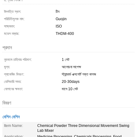
উৎপত্তি স্থল:
চীন
পরিচিতিমুলক নাম:
Guojin
সাক্ষ্যদান:
ISO
মডেল নম্বার:
THDM-400
প্রদান
ন্যূনতম চাহিদার পরিমাণ:
1 সেট
মূল্য:
আলোচনা সাপেক্ষ
প্যাকেজিং বিবরণ:
স্ট্যান্ডার্ড এক্সপোর্ট শক্ত কাগজ
ডেলিভারি সময়:
20-30days
যোগানের ক্ষমতা:
মাসে 10 সেট
বিবরণ
মেশিন মেশিন
Item Name:
Chemical Powder Three Dimensional Movement Swing
Lab Mixer
Application:
Medicine Processing, Chemicals Processing, Food