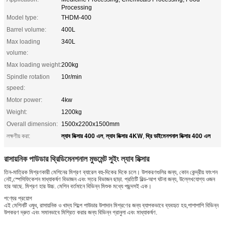
Processing
Model type:
THDM-400
Barrel volume:
400L
Max loading
340L
volume:
Max loading weight:
200kg
Spindle rotation
10r/min
speed:
Motor power:
4kw
Weight:
1200kg
Overall dimension:
1500x2200x1500mm
ল্যাব মিক্সার 400 এল
ল্যাব মিক্সার 4KW
থ্রি ডাইমেনশনাল মিক্সার 400 এল
লক্ষণীয় করা:
,
,
রাসায়নিক পাউডার থ্রিডিমেনশনাল মুভমেন্ট সুইং ল্যাব মিক্সার
তিন-মাত্রিক মিশ্রণকারী মেশিনের মিশ্রণ ব্যারেল বহু-দিকের দিকে চলে। উপকরণগুলির জন্য, কোন কেন্দ্রীয় ফাংশন
নেই,স্পেসিফিকেশন মাধ্যাকর্ষণ বিভাজন এবং স্তর বিভাজন ছাড়া. প্রতিটি বিল্ড-আপ ঘটনা জন্য, উল্লেখযোগ্য ওজন
হার আছে. মিশ্রণ হার উচ্চ. মেশিন বর্তমানে বিভিন্ন মিশুক মধ্যে পছন্দসই এক।
পণ্যের প্রয়োগ
এই মেশিনটি ওষুধ, রাসায়নিক ও খাদ্য শিল্পে পাউডার উপাদান মিশ্রণের জন্য ব্যাপকভাবে ব্যবহৃত হয়,পাশাপাশি বিভিন্ন
উপকরণ দ্রুত এবং সমানভাবে মিশ্রিত করার জন্য বিভিন্ন গ্রানুলা এবং মাধ্যাকর্ষণ.