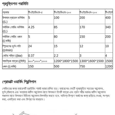
প্রযুক্তিগত পরামিতি
প্রকার
টিএইচডিএম-৫
টিএইচডিএম-১০০
টিএইচডিএম-২০০
টিএইচডি
উপাদান ব্যারেল ভলিউম
5
100
200
400
((L)
সর্বাধিক লোডিং ভলিউম
4.25
85
170
340
((L)
সর্বাধিক লোডিং ওজন
5
80
150
200
((কেজি)
স্পিন্ডলের ঘূর্ণন গতি
24
15
12
10
((r/min)
মোটর শক্তি ((kw)
0.37
2.2
3
4
সামগ্রিক মাত্রা ((মিমি)
৬০০*১০০০*১০০০
1200*1800*1500
1300*1600*1500
1500*
ওজন ((কেজি)
150
500
750
1200
প্রোডাক্ট ওয়ার্কিং প্রিন্সিপাল
লোডিংয়ের জন্য ব্যারেলটি ড্রাইভিং শ্যাফ্ট দ্বারা চালিত হয়। ব্যারেলের দেহটি পুনরাবৃত্তি স্তরের আন্দোলন,
ঘূর্ণন,বাঁকানো এবং অন্যান্য জটিল আন্দোলন যাতে উপকরণ তিনটি মাত্রা এবং ব্যাগ শরীর বরাবর জটিল আন্দোলন
সঞ্চালন যাতে উপকরণ বিভিন্ন আন্দোলন উপলব্ধি করতে হবে. অভিন্ন মিশ্রণ অর্জনের জন্য ছড়িয়ে দেওয়া, সংগ্রহ
করা, একত্রিত করা এবং মিশ্রণের মাধ্যমে।