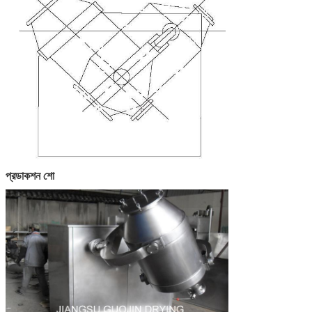
প্রডাকশন শো