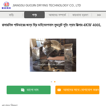
JIANGSU GUOJIN DRYING TECHNOLOGY CO., LTD
বাড়ি
পণ্য
আমাদের সম্পর্কে
কারখানা ভ্রমণ
>>
রাসায়নিক পাউডারের জন্য থ্রি ডাইমেনশনাল মুভমেন্ট সুইং ল্যাব মিক্সার 4KW 400L
ভালো দাম
আমাদের সাথে যোগাযোগ করুন
পণ্যের বিবরণ