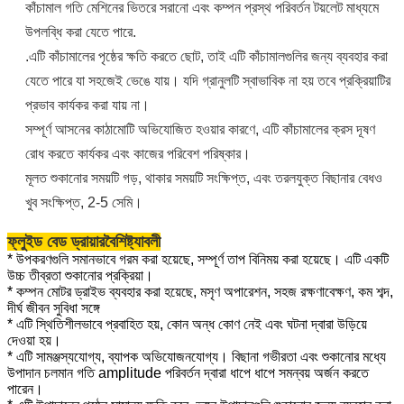
কাঁচামাল গতি মেশিনের ভিতরে সরানো এবং কম্পন প্রস্থ পরিবর্তন টয়লেট মাধ্যমে
উপলব্ধি করা যেতে পারে.
.এটি কাঁচামালের পৃষ্ঠের ক্ষতি করতে ছোট, তাই এটি কাঁচামালগুলির জন্য ব্যবহার করা
যেতে পারে যা সহজেই ভেঙে যায়। যদি গ্রানুলটি স্বাভাবিক না হয় তবে প্রক্রিয়াটির
প্রভাব কার্যকর করা যায় না।
সম্পূর্ণ আসনের কাঠামোটি অভিযোজিত হওয়ার কারণে, এটি কাঁচামালের ক্রস দূষণ
রোধ করতে কার্যকর এবং কাজের পরিবেশ পরিষ্কার।
মূলত শুকানোর সময়টি গড়, থাকার সময়টি সংক্ষিপ্ত, এবং তরলযুক্ত বিছানার বেধও
খুব সংক্ষিপ্ত, 2-5 সেমি।
ফ্লুইড বেড ড্রায়ার
বৈশিষ্ট্যাবলী
* উপকরণগুলি সমানভাবে গরম করা হয়েছে, সম্পূর্ণ তাপ বিনিময় করা হয়েছে। এটি একটি
উচ্চ তীব্রতা শুকানোর প্রক্রিয়া।
* কম্পন মোটর ড্রাইভ ব্যবহার করা হয়েছে, মসৃণ অপারেশন, সহজ রক্ষণাবেক্ষণ, কম শব্দ,
দীর্ঘ জীবন সুবিধা সঙ্গে
* এটি স্থিতিশীলভাবে প্রবাহিত হয়, কোন অন্ধ কোণ নেই এবং ঘটনা দ্বারা উড়িয়ে
দেওয়া হয়।
* এটি সামঞ্জস্যযোগ্য, ব্যাপক অভিযোজনযোগ্য। বিছানা গভীরতা এবং শুকানোর মধ্যে
উপাদান চলমান গতি amplitude পরিবর্তন দ্বারা ধাপে ধাপে সমন্বয় অর্জন করতে
পারেন।