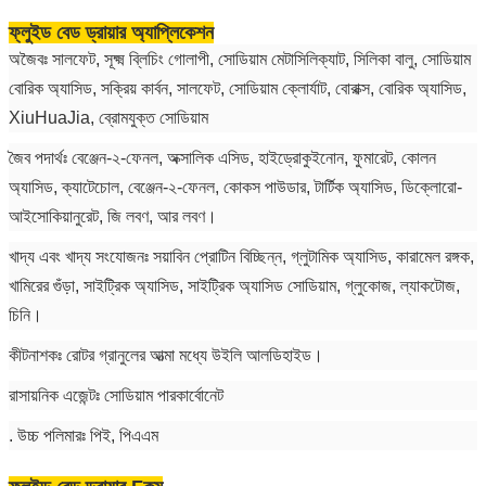
ফ্লুইড বেড ড্রায়ার অ্যাপ্লিকেশন
অজৈবঃ সালফেট, সূক্ষ্ম ব্লিচিং গোলাপী, সোডিয়াম মেটাসিলিক্যাট, সিলিকা বালু, সোডিয়াম
বোরিক অ্যাসিড, সক্রিয় কার্বন, সালফেট, সোডিয়াম ক্লোর্যাট, বোরাক্স, বোরিক অ্যাসিড,
XiuHuaJia, ব্রোমযুক্ত সোডিয়াম
জৈব পদার্থঃ বেঞ্জেন-২-ফেনল, অক্সালিক এসিড, হাইড্রোকুইনোন, ফুমারেট, কোলন
অ্যাসিড, ক্যাটেচোল, বেঞ্জেন-২-ফেনল, কোকস পাউডার, টার্টিক অ্যাসিড, ডিক্লোরো-
আইসোকিয়ানুরেট, জি লবণ, আর লবণ।
খাদ্য এবং খাদ্য সংযোজনঃ সয়াবিন প্রোটিন বিচ্ছিন্ন, গ্লুটামিক অ্যাসিড, কারামেল রঙ্গক,
খামিরের গুঁড়া, সাইট্রিক অ্যাসিড, সাইট্রিক অ্যাসিড সোডিয়াম, গ্লুকোজ, ল্যাকটোজ,
চিনি।
কীটনাশকঃ রোটর গ্রানুলের আত্মা মধ্যে উইলি আলডিহাইড।
রাসায়নিক এজেন্টঃ সোডিয়াম পারকার্বোনেট
. উচ্চ পলিমারঃ পিই, পিএএম