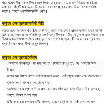
গরম বাতাস নীচে থেকে উপরে তরল বিছানা মাধ্যমে পাস এবং তাপ বিনিময় করে
ভিজা 
উপাদান। গুঁড়াটি সাইক্লোন বিভাজক দ্বারা সংগ্রহ করার পরে, ভিজা বাতাস বেরিয়ে 
আসে। শুকনো পণ্যটি
ডিসচার্জিং পোর্ট।
ফ্লুইড বেড ড্রায়ার
কার্যকরী নীতি
যন্ত্রের মধ্যে উপাদান খাওয়ানো পোর্ট, বায়ু প্রবাহ এবং দ্বৈত ভূমিকা কম্পন, তরল বিছানা
এগিয়ে আন্দোলন বরাবর অবিচ্ছিন্ন ঢালাই জন্য উপকরণ।উষ্ণ বায়ু আপ তরল বিছানা এবং
ভিজা উপকরণ মাধ্যমে ফিরে তাপ, ধুলো অপসারণ সাইক্লোন বিভাজক দ্বারা স্রাব পরে,
শুষ্ক উপাদান দ্বারা উপাদান মুখ শিক্ষণ।
ফ্লুইড বেড ড্রায়ার
বৈশিষ্ট্য
. কাঁচামাল সমানভাবে গরম করা হয়, তাপ বিনিময় সম্পূর্ণ হয়, এবং শুকানোর উচ্চ
তীব্রতা
কম্পন উত্স হিসাবে কম্পন মোটর ব্যবহার করুন। এটি মসৃণ চলমান এবং রক্ষণাবেক্ষণ
সুবিধাজনক। শব্দ কম এবং জীবন দীর্ঘ।
তরলীকরণের অবস্থা অভিন্ন এবং কোন মৃত ফাঁক এবং ভাঙা ঘটনা নেই। অতএব,
শুকনো, শীতল পাওয়া যাবে।
এটির ব্যবহারের ক্ষেত্রে এটির সামঞ্জস্য এবং প্রস্থ ভালো।কাঁচামাল বেধ এবং