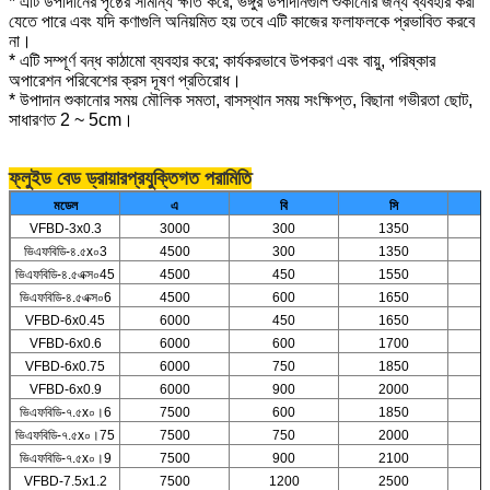
* এটি উপাদানের পৃষ্ঠের সামান্য ক্ষতি করে, ভঙ্গুর উপাদানগুলি শুকানোর জন্য ব্যবহার করা
যেতে পারে এবং যদি কণাগুলি অনিয়মিত হয় তবে এটি কাজের ফলাফলকে প্রভাবিত করবে
না।
* এটি সম্পূর্ণ বন্ধ কাঠামো ব্যবহার করে; কার্যকরভাবে উপকরণ এবং বায়ু, পরিষ্কার
অপারেশন পরিবেশের ক্রস দূষণ প্রতিরোধ।
* উপাদান শুকানোর সময় মৌলিক সমতা, বাসস্থান সময় সংক্ষিপ্ত, বিছানা গভীরতা ছোট,
সাধারণত 2 ~ 5cm।
ফ্লুইড বেড ড্রায়ার
প্রযুক্তিগত পরামিতি
মডেল
এ
বি
সি
VFBD-3x0.3
3000
300
1350
ভিএফবিডি-৪.৫x০3
4500
300
1350
ভিএফবিডি-৪.৫এক্স০45
4500
450
1550
ভিএফবিডি-৪.৫এক্স০6
4500
600
1650
VFBD-6x0.45
6000
450
1650
VFBD-6x0.6
6000
600
1700
VFBD-6x0.75
6000
750
1850
VFBD-6x0.9
6000
900
2000
ভিএফবিডি-৭.৫x০।6
7500
600
1850
ভিএফবিডি-৭.৫x০।75
7500
750
2000
ভিএফবিডি-৭.৫x০।9
7500
900
2100
VFBD-7.5x1.2
7500
1200
2500