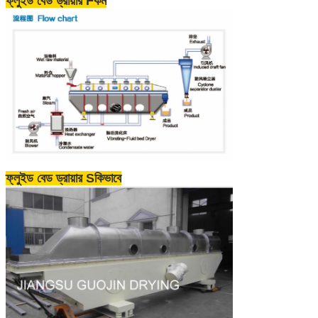
ফ্লুইড বেড ড্রায়ার F
কম
ফ্লুইড বেড ড্রায়ার S
কিভাবে