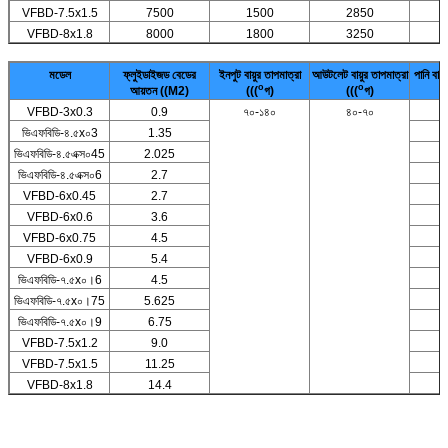
VFBD-7.5x1.5
7500
1500
2850
VFBD-8x1.8
8000
1800
3250
মডেল
ফ্লুইডাইজড বেডের
ইনপুট বায়ুর তাপমাত্রা
আউটলেট বায়ুর তাপমাত্রা
পানি বাষ
o
o
আয়তন ((M2)
(((
গ)
(((
গ)
VFBD-3x0.3
0.9
৭০-১৪০
৪০-৭০
ভিএফবিডি-৪.৫x০3
1.35
ভিএফবিডি-৪.৫এক্স০45
2.025
ভিএফবিডি-৪.৫এক্স০6
2.7
VFBD-6x0.45
2.7
VFBD-6x0.6
3.6
১
VFBD-6x0.75
4.5
১
VFBD-6x0.9
5.4
১
ভিএফবিডি-৭.৫x০।6
4.5
১
ভিএফবিডি-৭.৫x০।75
5.625
১
ভিএফবিডি-৭.৫x০।9
6.75
১
VFBD-7.5x1.2
9.0
২
VFBD-7.5x1.5
11.25
২
VFBD-8x1.8
14.4
২