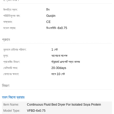
উৎপত্তি স্থল:
চীন
পরিচিতিমুলক নাম:
Guojin
সাক্ষ্যদান:
CE
মডেল নম্বার:
ভিএফবিডি -6x0.75
প্রদান
ন্যূনতম চাহিদার পরিমাণ:
1 সেট
মূল্য:
আলোচনা সাপেক্ষ
প্যাকেজিং বিবরণ:
স্ট্যান্ডার্ড এক্সপোর্ট শক্ত কাগজ
ডেলিভারি সময়:
20-30days
যোগানের ক্ষমতা:
মাসে 10 সেট
বিবরণ
তরল বিছানা ড্রায়ার
Item Name:
Continuous Fluid Bed Dryer For Isolated Soya Protein
Model Type:
VFBD-6x0.75