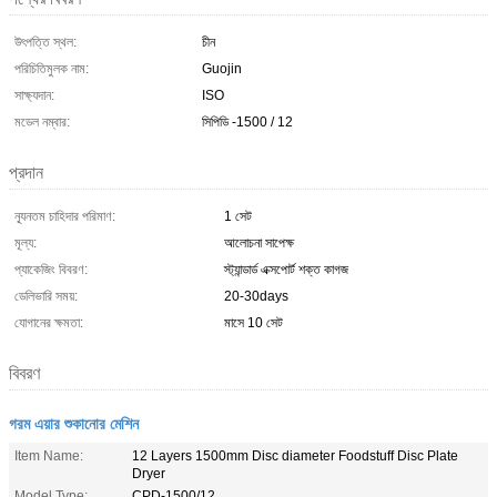
উৎপত্তি স্থল:
চীন
পরিচিতিমুলক নাম:
Guojin
সাক্ষ্যদান:
ISO
মডেল নম্বার:
সিপিডি -1500 / 12
প্রদান
ন্যূনতম চাহিদার পরিমাণ:
1 সেট
মূল্য:
আলোচনা সাপেক্ষ
প্যাকেজিং বিবরণ:
স্ট্যান্ডার্ড এক্সপোর্ট শক্ত কাগজ
ডেলিভারি সময়:
20-30days
যোগানের ক্ষমতা:
মাসে 10 সেট
বিবরণ
গরম এয়ার শুকানোর মেশিন
Item Name:
12 Layers 1500mm Disc diameter Foodstuff Disc Plate
Dryer
Model Type:
CPD-1500/12