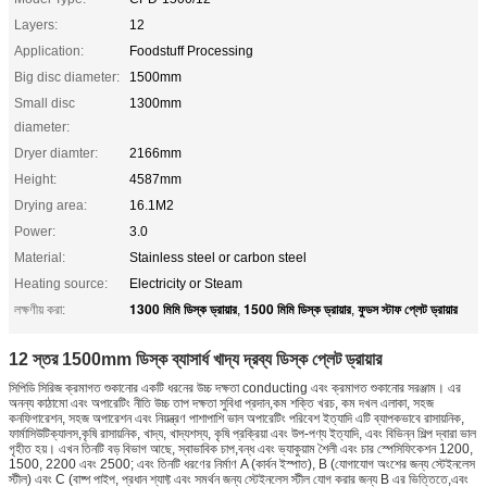
Layers:
12
Application:
Foodstuff Processing
Big disc diameter:
1500mm
Small disc
1300mm
diameter:
Dryer diamter:
2166mm
Height:
4587mm
Drying area:
16.1M2
Power:
3.0
Material:
Stainless steel or carbon steel
Heating source:
Electricity or Steam
1300 মিমি ডিস্ক ড্রায়ার
1500 মিমি ডিস্ক ড্রায়ার
ফুডস স্টাফ প্লেট ড্রায়ার
লক্ষণীয় করা:
,
,
12 স্তর 1500mm ডিস্ক ব্যাসার্ধ খাদ্য দ্রব্য ডিস্ক প্লেট ড্রায়ার
সিপিডি সিরিজ ক্রমাগত শুকানোর একটি ধরনের উচ্চ দক্ষতা conducting এবং ক্রমাগত শুকানোর সরঞ্জাম। এর
অনন্য কাঠামো এবং অপারেটিং নীতি উচ্চ তাপ দক্ষতা সুবিধা প্রদান,কম শক্তি খরচ, কম দখল এলাকা, সহজ
কনফিগারেশন, সহজ অপারেশন এবং নিয়ন্ত্রণ পাশাপাশি ভাল অপারেটিং পরিবেশ ইত্যাদি এটি ব্যাপকভাবে রাসায়নিক,
ফার্মাসিউটিক্যালস,কৃষি রাসায়নিক, খাদ্য, খাদ্যশস্য, কৃষি প্রক্রিয়া এবং উপ-পণ্য ইত্যাদি, এবং বিভিন্ন শিল্প দ্বারা ভাল
গৃহীত হয়। এখন তিনটি বড় বিভাগ আছে, স্বাভাবিক চাপ,বন্ধ এবং ভ্যাকুয়াম শৈলী এবং চার স্পেসিফিকেশন 1200,
1500, 2200 এবং 2500; এবং তিনটি ধরণের নির্মাণ A (কার্বন ইস্পাত), B (যোগাযোগ অংশের জন্য স্টেইনলেস
স্টীল) এবং C (বাষ্প পাইপ, প্রধান শ্যাফ্ট এবং সমর্থন জন্য স্টেইনলেস স্টীল যোগ করার জন্য B এর ভিত্তিতে,এবং