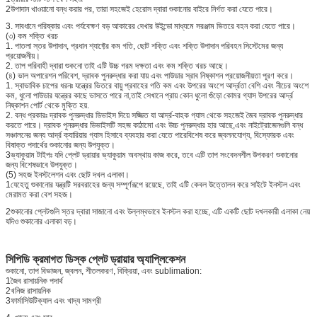
2উপাদান খাওয়ানো বন্ধ করার পর, তারা সহজেই হেরোস দ্বারা শুকানোর বাইরে নির্গত করা যেতে পারে।
3. সাবধানে পরিষ্কার এবং পর্যবেক্ষণ বড় আকারের দেখার উইন্ডো মাধ্যমে সরঞ্জাম ভিতরে বহন করা যেতে পারে।
(৩) কম শক্তি খরচ
1. পাতলা স্তর উপাদান, প্রধান শ্যাফ্টের কম গতি, ছোট শক্তি এবং শক্তি উপাদান পরিবহন সিস্টেমের জন্য
প্রয়োজনীয়।
2. তাপ পরিবাহী দ্বারা শুকনো তাই এটি উচ্চ গরম দক্ষতা এবং কম শক্তি খরচ আছে।
(৪) ভাল অপারেশন পরিবেশ, দ্রাবক পুনরুদ্ধার করা যায় এবং পাউডার স্রাব নিষ্কাশন প্রয়োজনীয়তা পূরণ করে।
1. স্বাভাবিক চাপের ধরনঃ যন্ত্রের ভিতরে বায়ু প্রবাহের গতি কম এবং উপরের অংশে আর্দ্রতা বেশি এবং নীচের অংশে
কম, ধুলো পাউডার যন্ত্রের কাছে ভাসতে পারে না,তাই সেখানে প্রায় কোন ধুলো গুঁড়ো কোমর গ্যাস উপরের আর্দ্র
নিষ্কাশন পোর্ট থেকে মুক্তি হয়.
2. বন্ধ প্রকারঃ দ্রাবক পুনরুদ্ধার ডিভাইস দিয়ে সজ্জিত যা আর্দ্র-বাহক গ্যাস থেকে সহজেই জৈব দ্রাবক পুনরুদ্ধার
করতে পারে। দ্রাবক পুনরুদ্ধার ডিভাইসটি সহজ কাঠামো এবং উচ্চ পুনরুদ্ধার হার আছে,এবং নাইট্রোজেনগুলি বন্ধ
সঞ্চালনের জন্য আর্দ্র ক্যারিয়ার গ্যাস হিসাবে ব্যবহার করা যেতে পারেবিশেষ করে জ্বলনযোগ্য, বিস্ফোরক এবং
বিষাক্ত পদার্থের শুকানোর জন্য উপযুক্ত।
3ভ্যাকুয়াম টাইপঃ যদি প্লেট ড্রায়ার ভ্যাকুয়াম অবস্থায় কাজ করে, তবে এটি তাপ সংবেদনশীল উপকরণ শুকানোর
জন্য বিশেষভাবে উপযুক্ত।
(5) সহজ ইনস্টলেশন এবং ছোট দখল এলাকা।
1যেহেতু শুকানোর যন্ত্রটি সরবরাহের জন্য সম্পূর্ণরূপে রয়েছে, তাই এটি কেবল উত্তোলন করে সাইটে ইনস্টল এবং
মেরামত করা বেশ সহজ।
2শুকানোর প্লেটগুলি স্তর দ্বারা সাজানো এবং উল্লম্বভাবে ইনস্টল করা হচ্ছে, এটি একটি ছোট দখলকারী এলাকা নেয়
যদিও শুকানোর এলাকা বড়।
সিপিডি ক্রমাগত ডিস্ক প্লেট ড্রায়ার অ্যাপ্লিকেশন
শুকানো, তাপ বিভাজন, জ্বলন, শীতলকরণ, বিক্রিয়া, এবং sublimation:
1জৈব রাসায়নিক পদার্থ
2খনিজ রাসায়নিক
3ফার্মাসিউটিক্যাল এবং খাদ্য সামগ্রী