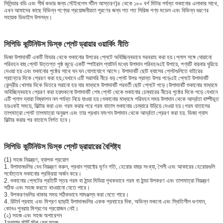
সিলিন্ডার বডি এবং শীর্ষ কভার জন্য স্টেইনলেস স্টীল আস্তরণ)৪ থেকে ১৮০ বর্গ মিটার পর্যন্ত শুকানোর এলাকার সাথে,
এখন আমাদের কাছে বিভিন্ন পণ্যের প্রয়োজনীয়তা পূরণের জন্য শত শত সিরিজ পণ্য মডেল এবং বিভিন্ন ধরণের
সহায়ক ডিভাইস উপলব্ধ।
সিপিডি কন্টিনিউস ডিস্ক প্লেট ড্রায়ার ওয়ার্কিং নীতি
ভিজা উপাদানটি একটি ফিডার থেকে শুকানোর উপরের প্লেটে অবিচ্ছিন্নভাবে সরবরাহ করা হয়।প্লাগ সঙ্গে ঘোরানো
পরিবহন বাহু প্লেট উত্তপ্ত পৃষ্ঠ জুড়ে একটি স্পাইরাল প্যাটার্ন মধ্যে উপাদান পরিবহনএই উপায়ে, পণ্যটি বারবার ঘুরিয়ে
দেওয়া হয় এবং শুকানোর পৃষ্ঠের সাথে ঘন ঘন যোগাযোগে আসে। উপাদানটি ছোট ব্যাসের প্লেটগুলিতে বাইরের
প্রান্তের দিকে প্রেরণ করা হয়,যেখানে এটি সরাসরি নীচে বড় প্লেট উপর প্রান্ত উপর পড়েএই প্লেটে উপাদানটি
কেন্দ্রীয় খোলার দিকে ভিতরে সরানো হয় যার মাধ্যমে উপাদানটি পরবর্তী ছোট প্লেটে পড়ে।উপাদানটি শুকানোর মাধ্যমে
অবিচ্ছিন্নভাবে প্রেরণ করা হয়শুকনো উপাদানটি শেষ প্লেট থেকে শুকানোর চেম্বারের নীচের পৃষ্ঠের দিকে পড়ে যেখানে
এটি প্লাগ দ্বারা নিষ্কাশন নল পর্যন্ত নিয়ে যাওয়া হয়।শুকানোর মাধ্যমে পরিবহন সময় উপাদান থেকে আর্দ্রতা বাষ্পীভূত
হয়একই সময়ে, ফিল্টার করা এবং গরম করার পরে গরম বাতাস শুকানোর চেম্বারে উড়িয়ে দেওয়া হয়।গরম বাতাসের
তাপমাত্রা প্লেট তাপমাত্রা অনুরূপ এবং তার প্রধান ফাংশন উপাদান থেকে আর্দ্রতা প্রেরণ করা হয়. ভিজা গ্যাস
ফিল্টার করার পর বাতাসে নির্গত হবে।
সিপিডি কন্টিনিউস ডিস্ক প্লেট ড্রায়ারের বৈশিষ্ট্য
(1) সহজ নিয়ন্ত্রণ, ব্যাপক প্রয়োগ
1. উপাদানগুলির বেধ নিয়ন্ত্রণ করুন, প্রধান শ্যাফ্টের ঘূর্ণন গতি, হেরোর বাহুর সংখ্যা, শৈলী এবং আকারের হেরোরগুলি
সর্বোত্তম শুকানোর প্রক্রিয়া অর্জন করে।
2. শুকানোর প্লেটের প্রতিটি স্তর গরম বা ঠান্ডা মিডিয়া পৃথকভাবে গরম বা ঠান্ডা উপকরণ এবং তাপমাত্রা নিয়ন্ত্রণ
সঠিক এবং সহজ করতে খাওয়ানো যেতে পারে।
3. উপকরণগুলির থাকার সময় সঠিকভাবে সামঞ্জস্য করা যেতে পারে।
4. রিটার্ন প্রবাহ এবং মিশ্রণ ছাড়াই উপাদানগুলির একক প্রবাহের দিক, অভিন্ন শুকনো এবং স্থিতিশীল গুণমান,
কোনও পুনরায় মিশ্রণের প্রয়োজন নেই।
(২) সহজ এবং সহজ অপারেশন
1ড্রায়ার স্টার্ট স্টপ বেশ সহজ