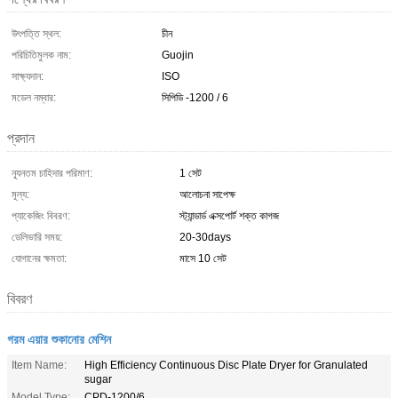
উৎপত্তি স্থল:
চীন
পরিচিতিমুলক নাম:
Guojin
সাক্ষ্যদান:
ISO
মডেল নম্বার:
সিপিডি -1200 / 6
প্রদান
ন্যূনতম চাহিদার পরিমাণ:
1 সেট
মূল্য:
আলোচনা সাপেক্ষ
প্যাকেজিং বিবরণ:
স্ট্যান্ডার্ড এক্সপোর্ট শক্ত কাগজ
ডেলিভারি সময়:
20-30days
যোগানের ক্ষমতা:
মাসে 10 সেট
বিবরণ
গরম এয়ার শুকানোর মেশিন
Item Name:
High Efficiency Continuous Disc Plate Dryer for Granulated
sugar
Model Type:
CPD-1200/6