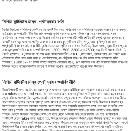
4, সহজ অপারেশন এবং নিয়ন্ত্রণ
সিপিডি কন্টিনিউস ডিস্ক প্লেট ড্রায়ার বর্ণনা
সিপিডি সিরিজের অবিচ্ছিন্ন প্লেট ড্রায়ার একটি উচ্চ দক্ষতা পরিচালনা এবং অবিচ্ছিন্ন শুকানোর সরঞ্জাম। এর অনন্য
কাঠামো এবং অপারেটিং নীতি উচ্চ তাপ দক্ষতার সুবিধা প্রদান করে,কম শক্তি খরচ, কম দখল এলাকা, সহজ
কনফিগারেশন, সহজ অপারেশন এবং নিয়ন্ত্রণ সেইসাথে ভাল অপারেটিং পরিবেশ ইত্যাদি প্লেট ড্রায়ার ব্যাপকভাবে
রাসায়নিক ক্ষেত্রে শুকানোর প্রক্রিয়া ব্যবহার করা হয়,ওষুধ, কৃষি রাসায়নিক, খাদ্য, চারা, কৃষি প্রক্রিয়া এবং
পার্শ্বপ্রতিক্রিয়া ইত্যাদি, এবং বিভিন্ন শিল্প দ্বারা ভাল গৃহীত হয়। এখন তিনটি বড় বিভাগ আছে, স্বাভাবিক চাপ,বন্ধ
এবং ভ্যাকুয়াম শৈলী এবং চার স্পেসিফিকেশন 1200, 1500, 2200 এবং 2500; এবং তিনটি ধরণের নির্মাণ A
(কার্বন ইস্পাত), B (যোগাযোগ অংশের জন্য স্টেইনলেস স্টীল) এবং C (বাষ্প পাইপ, প্রধান শ্যাফ্ট এবং সমর্থন জন্য
স্টেইনলেস স্টীল যোগ করার জন্য B এর ভিত্তিতে,এবং সিলিন্ডার বডি এবং শীর্ষ কভার জন্য স্টেইনলেস স্টীল
আস্তরণ)৪ থেকে ১৮০ বর্গ মিটার পর্যন্ত শুকানোর ক্ষেত্রের সাথে, এখন আমাদের শত শত মডেলের সিরিজ পণ্য এবং
বিভিন্ন ধরণের সহায়ক ডিভাইস রয়েছে যা বিভিন্ন পণ্যের প্রয়োজনীয়তা পূরণের জন্য উপলব্ধ।
সিপিডি কন্টিনিউস ডিস্ক প্লেট ড্রায়ার ওয়ার্কিং নীতি
ভিজা উপাদানটি শুকানোর উপরের অংশে প্রথম শুকানোর স্তরে অবিচ্ছিন্নভাবে সরবরাহ করা হয়।এটা ঘোরানো হবে
এবং rakes দ্বারা stirred যখন rake বাহু ঘোরানো এবং এক্সপোনেন্সিয়াল হেলিক্যাল লাইন বরাবর বড় শুকানোর
প্লেট বাইরের প্রান্তে নিচে ড্রপউপাদানটি ছোট শুকানোর প্লেট থেকে তার বাইরের প্রান্তে সরানো হবে এবং নীচের
বড় শুকানোর প্লেটের বাইরের প্রান্তে নেমে আসবে।উভয় ছোট এবং বড় শুকানোর প্লেট বিকল্পভাবে সাজানো হয়
যাতে উপকরণ ক্রমাগত শুকানোর মাধ্যমে যেতে পারেন. তাপ মাধ্যমটি স্যাচুরেটেড বাষ্প, গরম জল বা তাপীয় তেল
হতে পারে। তাপটি এক প্রান্ত থেকে ফাঁকা শুকানোর প্লেটে পরিচালিত হবে এবং অন্য প্রান্ত থেকে বেরিয়ে
আসবে।শুকনো উপকরণ শুকানোর প্লেট শেষ স্তর থেকে শুকানোর তল থেকে ড্রায়ার এবং তারপর নিষ্কাশন
আউটলেট থেকে rakes দ্বারা সরানো হবে. উপরের কভারের নিষ্কাশন উপসর্গ থেকে উপাদান আর্দ্রতা অপসারণ করা
হবে। ভ্যাকুয়াম টাইপ প্লেট ড্রায়ারের জন্য, আর্দ্রতা উপরের কভারের ভ্যাকুয়াম পাম্প দ্বারা নিষ্কাশিত হবে।শুকনো
উপাদানগুলি নীচের স্তর থেকে নির্গত হবে. শুকানোর ক্ষমতা উন্নত করা যেতে পারে যদি শুকানোর যন্ত্রটি অতিরিক্ত
ডিভাইসগুলির সাথে সজ্জিত হয় যেমন ফিনড হিটার, দ্রাবক পুনরুদ্ধারের জন্য কনডেন্সার, ব্যাগ ধুলো অপসারণকারী,