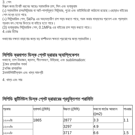
3. শেল
বিকল্প জন্য তিনটি ধরনের আছেঃ স্বাভাবিক চাপ, সিল এবং ভ্যাকুয়াম
(১) স্বাভাবিক চাপঃসিলিন্ডার বা আট-পার্শ্বযুক্ত সিলিন্ডার, পুরো এবং ডাইমিডিয়েট কাঠামো রয়েছে।এছাড়াও বাইরের
শেল মধ্যে হতে পারে.
(২) সিলিন্ডারিক শেল, 5kPa এর অভ্যন্তরীণ চাপ সহ্য করতে পারে, গরম করার মাধ্যমের প্রবেশ এবং প্রস্থান
প্রধান নল শেলের ভিতরে বা বাইরে হতে পারে।
(3) ভ্যাকুয়ামঃ সিলিন্ডারিক শেল, 0.1MPa এর বাইরের চাপ সহ্য করতে পারে।
4.এয়ার হিটার
শুকানোর দক্ষতা বাড়ানোর জন্য বড় বাষ্পীভবন ক্ষমতা প্রয়োগের জন্য স্বাভাবিক।
সিপিডি ক্রমাগত ডিস্ক প্লেট ড্রায়ার অ্যাপ্লিকেশন
শুকানো, তাপ বিভাজন, জ্বলন, শীতলকরণ, বিক্রিয়া, এবং sublimation:
1জৈব রাসায়নিক পদার্থ
2খনিজ রাসায়নিক
3ফার্মাসিউটিক্যাল এবং খাদ্য সামগ্রী
4. খাদ্য এবং সার
সিপিডি কন্টিনিউস ডিস্ক প্লেট ড্রায়ারের প্রযুক্তিগত পরামিতি
প্রকার
ব্যাসার্ধ ((মিমি)
উচ্চতা ((মিমি)
শুকনো মাঠের আয়তন
পাওয়ার 
((m2)
১২০০/৪
1865
2877
3.3
1.1
১২০০/৬
3297
4.9
১২০০/৮
3717
6.6
1.5