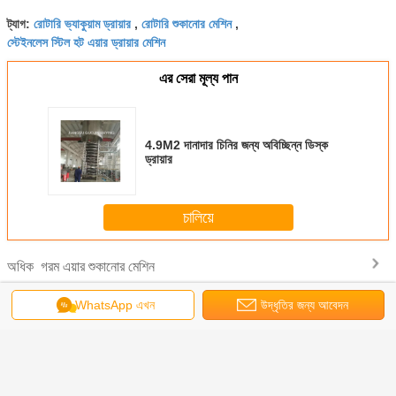
রোটারি ভ্যাকুয়াম ড্রায়ার
রোটারি শুকানোর মেশিন
ট্যাগ:
,
,
স্টেইনলেস স্টিল হট এয়ার ড্রায়ার মেশিন
এর সেরা মূল্য পান
4.9M2 দানাদার চিনির জন্য অবিচ্ছিন্ন ডিস্ক
ড্রায়ার
চালিয়ে
গরম এয়ার শুকানোর মেশিন
অধিক
WhatsApp এখন
উদ্ধৃতির জন্য আবেদন
 গরম বায়ু
শুষ্ক করার জন্য প্রতি
কাস্টমাইজড হট এয়ার
OEM ODM ফ্ল্যাশ
রোটারি ব্যারে
শিন বিদ্যুৎ
ঘন্টায় 18700 থেকে
ড্রাইং মেশিন 220V
ড্রাইং মেশিন যা সুনির্দিষ্ট
ড্রায়ার 
ে বাষ্প তেল
36000 ঘনমিটার
380V 415V ভোল্টেজ
তাপমাত্রা নিয়ন্ত্রণ এবং