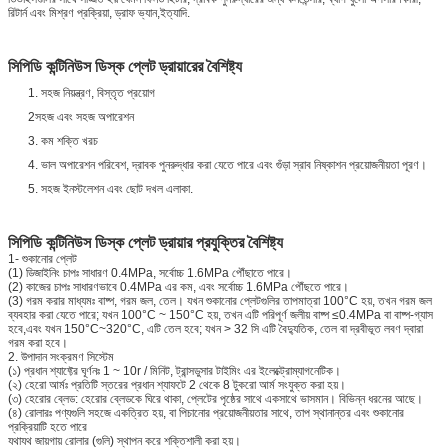
রিটার্ন এবং মিশ্রণ প্রক্রিয়া, ড্রাফ ভ্যান,ইত্যাদি.
সিপিডি কন্টিনিউস ডিস্ক প্লেট ড্রায়ারের বৈশিষ্ট্য
1. সহজ নিয়ন্ত্রণ, বিস্তৃত প্রয়োগ
2সহজ এবং সহজ অপারেশন
3. কম শক্তি খরচ
4. ভাল অপারেশন পরিবেশ, দ্রাবক পুনরুদ্ধার করা যেতে পারে এবং গুঁড়া স্রাব নিষ্কাশন প্রয়োজনীয়তা পূরণ।
5. সহজ ইনস্টলেশন এবং ছোট দখল এলাকা.
সিপিডি কন্টিনিউস ডিস্ক প্লেট ড্রায়ার প্রযুক্তির বৈশিষ্ট্য
1- শুকানোর প্লেট
(1) ডিজাইনিং চাপঃ সাধারণ 0.4MPa, সর্বোচ্চ 1.6MPa পৌঁছাতে পারে।
(2) কাজের চাপঃ সাধারণভাবে 0.4MPa এর কম, এবং সর্বোচ্চ 1.6MPa পৌঁছতে পারে।
(3) গরম করার মাধ্যমঃ বাষ্প, গরম জল, তেল। যখন শুকানোর প্লেটগুলির তাপমাত্রা 100°C হয়, তখন গরম জল
ব্যবহার করা যেতে পারে; যখন 100°C ~ 150°C হয়, তখন এটি পরিপূর্ণ জলীয় বাষ্প ≤0.4MPa বা বাষ্প-গ্যাস
হবে,এবং যখন 150°C~320°C, এটি তেল হবে; যখন > 32 সি এটি বৈদ্যুতিক, তেল বা দ্রবীভূত লবণ দ্বারা
গরম করা হবে।
2. উপাদান সংক্রমণ সিস্টেম
(১) প্রধান শ্যাফ্টের ঘূর্ণনঃ 1 ~ 10r / মিনিট, ট্রান্সডুসার টাইমিং এর ইলেক্ট্রোম্যাগনেটিক।
(২) হেরো আর্মঃ প্রতিটি স্তরের প্রধান শ্যাফটে 2 থেকে 8 টুকরো আর্ম সংযুক্ত করা হয়।
(৩) হেরোর ব্লেড: হেরোর ব্লেডকে ঘিরে থাকা, প্লেটের পৃষ্ঠের সাথে একসাথে ভাসমান। বিভিন্ন ধরনের আছে।
(৪) রোলারঃ পণ্যগুলি সহজে একত্রিত হয়, বা পিচানোর প্রয়োজনীয়তার সাথে, তাপ স্থানান্তর এবং শুকানোর
প্রক্রিয়াটি হতে পারে
যথাযথ জায়গায় রোলার (গুলি) স্থাপন করে শক্তিশালী করা হয়।