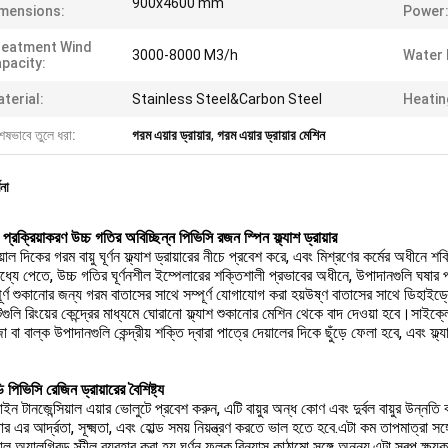
900x4600 mm
mensions:
Power
reatment Wind
3000-8000 M3/h
Water 
pacity:
terial:
Stainless Steel&Carbon Steel
Heatin
েষভাবে তুলে ধরা:
গরম এয়ার ড্রায়ার
,
গরম এয়ার ড্রায়ার মেশিন
ণনা
 প্রক্রিয়াকরণ উচ্চ গতির অবিচ্ছিন্ন পিভিসি রজন স্পিন ফ্ল্যাশ ড্রায়ার
িয়াল দিকের গরম বায়ু ঘূর্ণন ফ্ল্যাশ ড্রায়ারের নীচে প্রবেশ করে, এবং মিশ্রণের কর্মের অধীনে শ
মধ্যে পেতে, উচ্চ গতির ঘূর্ণনশীল ইম্পেলারের শক্তিশালী প্রভাবের অধীনে, উপাদানগুলি ঘষার
ূর্ণ শুকানোর জন্য গরম বাতাসের সাথে সম্পূর্ণ যোগাযোগ করা হয়উষ্ণ বাতাসের সাথে ডিহাইড্র
গুলি রিংয়ের কেন্দ্রের মাধ্যমে ঘোরানো ফ্ল্যাশ শুকানোর মেশিন থেকে বাদ দেওয়া হবে।সা
 বা বাল্ক উপাদানগুলি কেন্দ্রীয় শক্তি দ্বারা পাত্রে দেয়ালের দিকে ছুঁড়ে ফেলা হবে, এবং ফ
িভিসি রেজিন ড্রায়ারের বৈশিষ্ট্য
াইন টানজেন্সিয়াল এয়ার ভোলুটে প্রবেশ করুন, এটি বায়ুর অন্ধ কোণ এবং দুর্বল বায়ুর উন্ন
র এর আর্দ্রতা, সূক্ষ্মতা, এবং হোল্ড সময় নিয়ন্ত্রণ করতে ভাল হতে হবে.এটা কম তাপমাত্র
াল অ্যালগ্রিড স্টীল ব্যবহার করা হয় ঘূর্ণন ফলক,বিন্যাস কাঠামো সঙ্গে অনন্য,এটা স্বল্প ক্ষ