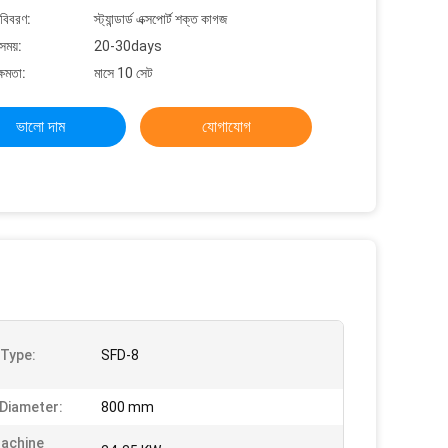
 বিবরণ:
স্ট্যান্ডার্ড এক্সপোর্ট শক্ত কাগজ
সময়:
20-30days
্ষমতা:
মাসে 10 সেট
ভালো দাম
যোগাযোগ
Type:
SFD-8
 Diameter:
800 mm
achine