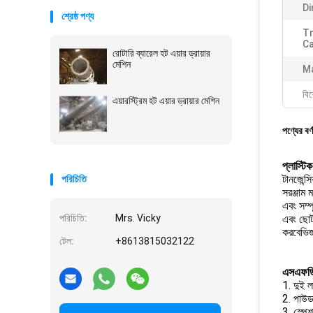
Di
শ্রেষ্ঠ পণ্য
T
Ca
রোটারি ব্যারেল হট এয়ার ড্রায়ার
মেশিন
Ma
বিশ
এয়ারস্ট্রিম হট এয়ার ড্রায়ার মেশিন
পণ্যের বর্
প্লাস্টিক
টানজেন্স
পরিচিতি
সরঞ্জাম 
এবং সম্প
পরিচিতি:
Mrs. Vicky
এবং ছোট
করবেভিজা
টেল:
+8613815032122
এসএফডি প
1. দুই ল
2. পাউডা
3. স্পেশ