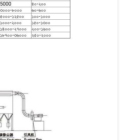
5000
৪০-২০০
৩০০০-৮০০০
৬০-৬০০
৫০০০-১২৫০০
১০০-১০০০
১০০০-২০০০
১৫০-১৩০০
১৪০০০-২৭০০০
২০০-১৬০০
১৮৭০০-৩৬০০০
২৫০-২০০০