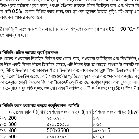
 লিক-প্রুফ কাঠামো গ্রহণ করুন, প্রধান ইঞ্জিনের ভারবহন জীবন বিলম্বিত হবে, এবং শীতল
র পানি 0.5% এর কম নিশ্চিত করার জন্য, তাই মূল বেস তুলনায় উচ্চতা বৃদ্ধি,এটি এছাড়াও ঘ
ান এবং কণা আকার করতে হবে.
ঠিন সংশ্লিষ্ট আপেক্ষিক গতির কারণে বড়,যদিও মিশ্রণের তাপমাত্রা প্রায় 80 ~ 90 °C,প
করতে সাহায্য করবে।
পিভিসি রেজিন ড্রায়ার অ্যাপ্লিকেশন
্ন ধরনের খাওয়ানোর ডিভাইস নির্বাচন করা যেতে পারে, খাওয়ানো অবিচ্ছিন্ন এবং স্থিতিশী
ারের নীচে একটি বিশেষ শীতল ডিভাইস রয়েছে, এটি নীচের উচ্চ তাপমাত্রা অঞ্চলে উপাদানটি 
ায়ু সিলিং ডিভাইস এবং ভারবহন শীতল ডিভাইস এবং কার্যকরভাবে ট্রান্সমিশন ডিভাইসের জীবন 
ায়ু বিতরণ ডিভাইস রয়েছে, এটি সরঞ্জামগুলির প্রতিরোধ হ্রাস করে এবং শুকানোর চেম্বারে বা
োর চেম্বারে শ্রেণীবিভাগের রিং এবং টার্বোজেট প্লেট রয়েছে, পণ্যের সূক্ষ্মতা এবং চূড়ান্ত আর্
োর চেম্বারে বায়ুর গতি দ্রুত, শুকানোর সময়টি সংক্ষিপ্ত, এটি কার্যকরভাবে প্রাচীরের উ
পিভিসি রজন শুকানোর যন্ত্রের প্রযুক্তিগত পরামিতি
ব্যারেলের ব্যাসার্ধ ((মিমি)
মেশিনের প্রধান মাত্রা ((মিমি)
মেশিনের প্রধান শক্তি ((kw)
ি-২
200
২৫০x২৮০০
৫-৯
ি-৩
300
৪৪০০x৩৩০০
৮-১৫
ি-৪
400
500x3500
১০-১৭।5
ি-৫
500
৬০০x৪০০০
১২-২৪