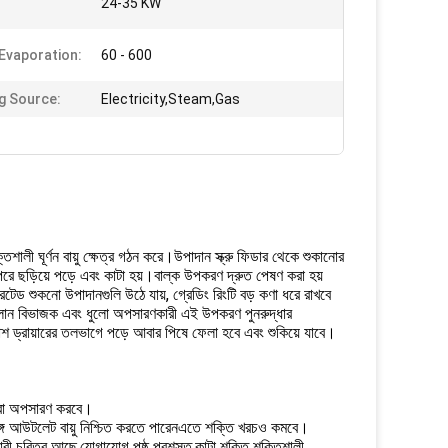
24-35 KW
:
Evaporation:
60 - 600
g Source:
Electricity,Steam,Gas
ক্তিশালী ঘূর্ণন বায়ু ক্ষেত্র গঠন করে।উপাদান স্ক্রু ফিডার থেকে শুকানোর
 পরে ছড়িয়ে পড়ে এবং কাটা হয়।বাল্ক উপকরণ দ্রুত পেষণ করা হয়
েটেড শুকনো উপাদানগুলি উঠে যায়, গ্রেডিং রিংটি বড় কণা ধরে রাখবে
ইক্লোন বিভাজক এবং ধুলো অপসারণকারী এই উপকরণ পুনরুদ্ধার
্ল্যাশ ড্রায়ারের তলভাগে পড়ে আবার পিষে ফেলা হবে এবং শুকিয়ে যাবে।
তি বা অপসারণ করবে।
া সঙ্গে আউটলেট বায়ু নিশ্চিত করতে পারেনএতে শক্তি খরচও কমবে।
য়কারী চরিত্র আছে,যোগাযোগ পৃষ্ঠ প্রশস্ত,কাটা শক্তি শক্তিশালী.