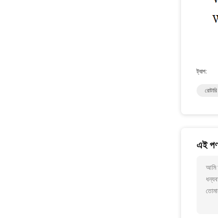
ট্যাগ:
রোটারি 
এই পণ্
আমি আ
ধন্যব
তোমা