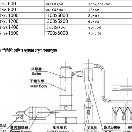
ি-৬
600
৭০০x৪২০০
২০-২২-২৫০০
ি-৮
800
৯০০xx৪৬০০
২৪-৩৫
ি-১০
1000
1100x5000
৪০-৬২
ি-১২
1200
1300x5200
৫০-৮৯
ি-১৪
1400
১৫০০x৫৪০০
৬০-১০৫
ি-১৬
1600
1700x6000
৭০-১৩৫
িভিসি রেজিন ড্রায়ার ফ্লো ডায়াগ্রাম