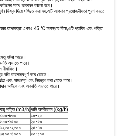
 ডিভাইসের সাথে ভারবহন কালো হবে।
ূর্ণন ডিস্ক দিয়ে সজ্জিত করা হয়,এটি আপনার প্রয়োজনীয়তা পূরণ করতে
াউডার তাপমাত্রা এখনও 45 °C অবস্থার নীচে,এটি প্যাকিং এবং শক্তি
ল, সেতু ঘটনা আছে।
অবনতি এড়াতে পারে।
দীর্ঘায়িত।
য়ুর গতি ভারসাম্যপূর্ণ করে তোলে।
দ্রতা এবং সামঞ্জস্য এবং নিয়ন্ত্রণ করা যেতে পারে।
পর উপাদান আটকে এবং অবনতি এড়াতে পারে।
বায়ু শক্তি (m3/h)
পানি বাষ্পীভবন ((kg/h)
৩০০-৮০০
১০-২০
৬০০-১৫০০
২০-৫০
১২৫০-২৫০০
২৫-৭০
১৫০০-৪০০০
৩০-১০০