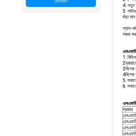
যোগাযোগ
4. নতুন
5. পাউডা
গুঁড়া ম
গ্যাস-ক
সঞ্চয় 
এসএফডি 
1. বিভিন
2ড্রায়
3বিশেষ ব
4বিশেষ ব
5. শুকান
6. শুকান
এসএফডি 
প্রকার
এসএফড
এসএফড
এসএফড
এসএফড