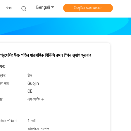
Bengali
খবর
উদ্ধৃতির জন্য আবেদন
 প্রসেসিং উচ্চ গতির ধারাবাহিক পিভিসি রজন স্পিন ফ্ল্যাশ ড্রায়ার
বরণ:
্থল:
চীন
লক নাম:
Guojin
CE
ার:
এসএফডি -৮
াহিদার পরিমাণ:
1 সেট
আলোচনা সাপেক্ষ