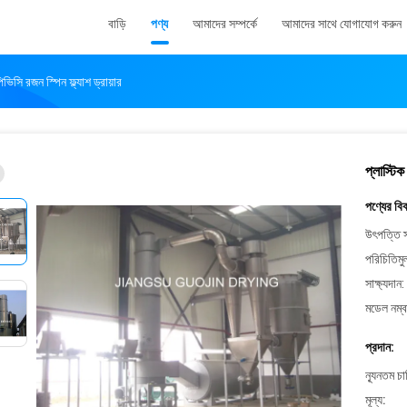
বাড়ি
পণ্য
আমাদের সম্পর্কে
আমাদের সাথে যোগাযোগ করুন
ভিসি রজন স্পিন ফ্ল্যাশ ড্রায়ার
প্লাস্টিক
পণ্যের বি
উৎপত্তি স
পরিচিতিমু
সাক্ষ্যদান:
মডেল নম্ব
প্রদান:
ন্যূনতম চ
মূল্য: