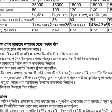
25000
18000
18000
18000
1
স্ক ব্যাসার্ধ
50
100
120
140
1
স
বৈদ্যুতিক
বিদ্যুৎ+বাষ্প
বিদ্যুৎ + বাষ্প, জ্বালানী, গ্যাস
ক গরম করার সর্বোচ্চ ক্ষমতা
9
36
63
81
9
মাত্রা
1.৮x০.৯৩x২2
৩x২.৭x৪26
3.৭x৩.২x৫।1
4.6x4.2x6
5.
ড়া পুনরুদ্ধার
> ৯৫
> ৯৫
> ৯৫
> ৯৫
> 
ুগাল স্প্রে ড্রায়ারের অন্যদের থেকে পার্থক্য কী?
ের দেহে ঠান্ডা বায়ু জ্যাকেট আছে।
ারের শরীর একটি স্বয়ংক্রিয় কম্পন ডিভাইস দিয়ে সজ্জিত করা হয়.
ারের দেহ, পাইপলাইন দ্রুত খোলার পরিষ্কারের গর্ত এবং নিকাশী গর্ত দিয়ে সজ্জিত।
 তাপমাত্রা ফিডিং ট্যাংক স্বয়ংক্রিয় নিয়ন্ত্রণ.
য়াল উচ্চ চাপ ওয়াশিং টাওয়ার র্যান্ডম আনুষাঙ্গিক.
টির সাথে যোগাযোগের অংশটি স্টেইনলেস স্টীল উপাদান (বা সমস্ত স্টেইনলেস স্টীল উত্পাদ
ন সংগ্রহের জন্য দুটি পর্যায়ের ঘূর্ণিঝড় ধুলো সংগ্রাহক বা প্রথম পর্যায়ের ঘূর্ণিঝড় ধুলো 
বায়ু তাপমাত্রা এবং অবিচ্ছিন্ন ডিভাইস স্বয়ংক্রিয় নিয়ন্ত্রণ।
 পরিস্রাবণ ডিভাইস দিয়ে সজ্জিত.
জ্ঞাপন
ঠিক ঘূর্ণনশীল এটমাইজার স্প্রে ড্রায়ার দাম / ঘূর্ণনশীল এটমাইজার স্প্রে ড্রায়ার / ল্যাব ঘূ
রা নিম্নলিখিত তথ্য পেতে চাই আপনার অনুসন্ধানে অন্তর্ভুক্ত:
 কি, কাঁচামালের সাথে সম্পর্কিত বৈশিষ্ট্য, ক্ষয়কারী, শক্তিশালী বেসিটি, বা উচ্চতর অ্যাসিড? দ