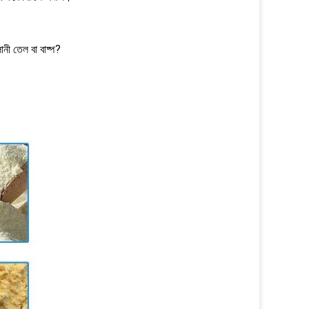
ানী তেল বা বাষ্প?