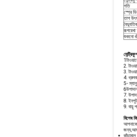
গতি
স্প্রে ডি
তাপ উৎ
বৈদ্যুতি
রূপরেখা 
শুকনো গুঁ
সেন্ট্রিফ
1টাওয়ার
2. টাওয়
3. টাওয়
4. ধ্রুবক
5- ম্যানু
6উপাদান
7. উপাদা
8. ইনপুট 
9. বায়ু
বিশেষ বি
আপনাকে স
জন্য,আম
কাঁচামাল