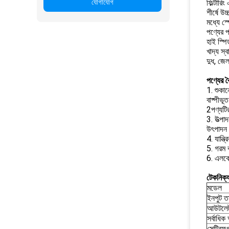
যোগাযোগ
ফিল্টারি
শীর্ষে উ
মধ্যে স্
পণ্যের প
হাই স্পি
খাদ্য স্
দুধ, জেল
পণ্যের বৈ
1. শুকা
বাষ্পীভ
2পণ্যটি
3. উত্পা
উৎপাদন ধ
4. যান্ত
5. গরম ব
6. এলকো
টেকনিক্য
মডেল
ইনপুট ত
আউটলেট
সর্বাধিক 
সেন্ট্রিফ