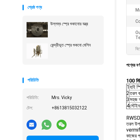
শ্রেষ্ঠ পণ্য
Ma
Co
উল্লম্ব স্প্রে শুকানোর যন্ত্র
Ou
T
কেন্দ্রীভূত স্প্রে শুকনো মেশিন
বিশ
পণ্যের বর্
পরিচিতি
100 মিমি
1
হাই স্প
2
তরল বা
পরিচিতি:
Mrs. Vicky
3
সহজ অপ
4
স্টেইন
টেল:
+8613815032122
RWSD ফুড
তরল উপাদ
vermifug
কাজের প