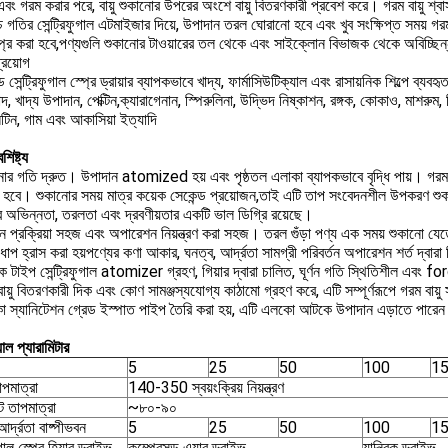
ং এবং গরম করার পরে, বায়ু শুকানোর উপরের অংশে বায়ু বিতরণকারী প্রবেশ করে। গরম বায়ু শ
চ্চ গতির সেন্ট্রিফুগাল এটমাইজার দিয়ে, উপাদান তরল ঘোরানো হবে এবং খুব সংক্ষিপ্ত সময় গর
প্রে করা হবে,পণ্যগুলি শুকানোর টাওয়ারের তল থেকে এবং সাইক্লোন বিভাজক থেকে অবিচ্ছিন্নভ
্রয়োগ
ড সেন্ট্রিফুগাল স্প্রে ড্রায়ার ব্যাপকভাবে খাদ্য, ফার্মাসিউটিক্যাল এবং রাসায়নিক শিল্পে ব্
বাদ, খাদ্য উপাদান, পেক্টিন,ক্যারাগেনান, স্পিরুলিনা, উদ্ভিদ নিষ্কাশন, রঙ্গক, কোকাও, মাশরুম,
টিন, গাম এবং আকাসিয়া ইত্যাদি
শিষ্ট্য
নোর গতি দ্রুত। উপাদান atomized হয় এবং পৃষ্ঠতল এলাকা ব্যাপকভাবে বৃদ্ধি পায়। গ
ূত হবে। শুকানোর সময় মাত্র কয়েক সেকেন্ড প্রয়োজন,তাই এটি তাপ সংবেদনশীল উপকরণ শু
র অভিন্নতা, তরলতা এবং দ্রবণীয়তার একটি ভাল ডিগ্রি রয়েছে।
দন প্রক্রিয়া সহজ এবং অপারেশন নিয়ন্ত্রণ করা সহজ। তরল গুঁড়া পণ্য এক সময় শুকানো 
াপ হ্রাস করা হয়পণ্যের কণা আকার, ঘনত্ব, আর্দ্রতা সামগ্রী পরিবর্তন অপারেশন শর্ত দ্বারা নি
্রিক টাইপ সেন্ট্রিফুগাল atomizer গ্রহণ, গিয়ার দ্বারা চালিত, ঘূর্ণন গতি স্থিতিশীল এবং
ায়ু বিতরণকারী দিক এবং কোণ সামঞ্জস্যযোগ্য কাঠামো গ্রহণ করে, এটি সম্পূর্ণরূপে গরম বা
 স্যানিটেশন গ্রেড ইস্পাত পাইপ তৈরি করা হয়, এটি এলকো আটকে উপাদান এড়াতে পারে
াল প্যারামিটার
5
25
50
100
1
াপমাত্রা
140-350 স্বয়ংক্রিয় নিয়ন্ত্রণ
 তাপমাত্রা
~৮০-৯০
আর্দ্রতা বাষ্পীভবন
5
25
50
100
1
ুগাল স্প্রে হিয়ার ড্রাইভ
কম্প্রেসড এয়ার ড্রাইভ
যান্ত্রিক ড্রাইভ