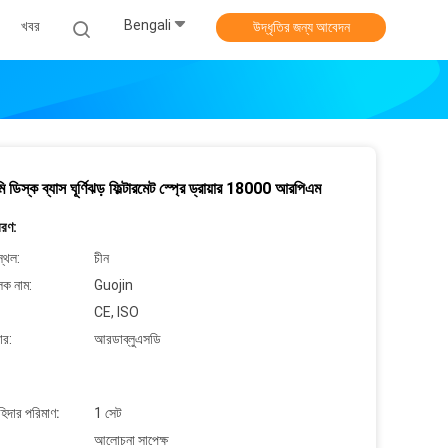
Bengali
খবর
উদ্ধৃতির জন্য আবেদন
 ডিস্ক ব্যাস ঘূর্ণিঝড় ফিল্টারমেট স্প্রে ড্রায়ার 18000 আরপিএম
বরণ:
্থল:
চীন
লক নাম:
Guojin
CE, ISO
ার:
আরডাব্লুএসডি
াহিদার পরিমাণ:
1 সেট
আলোচনা সাপেক্ষ