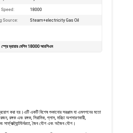
 Speed:
18000
g Source:
Steam+electricity Gas Oil
,
স্প্রে ড্রায়ার মেশিন 18000 আরপিএম
ে প্রয়োগ করা হয়।এটি একটি বিশেষ শুকানোর সরঞ্জাম যা এমলশনের মতো
রজন, রঙ্গক এবং রঙ্গক, সিরামিক, গ্লাস, মরিচা অপসারণকারী,
ং সার্ফ্যাক্ট্যান্টউর্বরতা, জৈব যৌগ এবং অজৈব যৌগ।