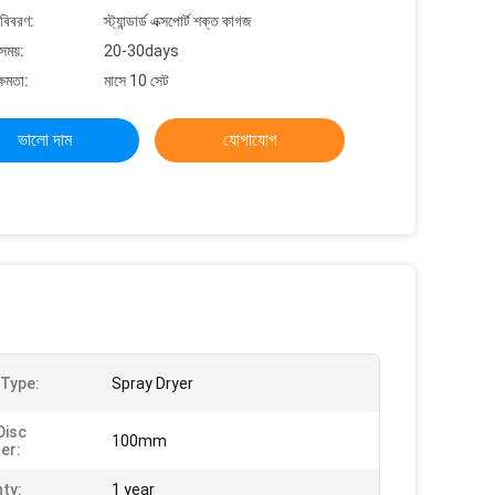
 বিবরণ:
স্ট্যান্ডার্ড এক্সপোর্ট শক্ত কাগজ
সময়:
20-30days
্ষমতা:
মাসে 10 সেট
ভালো দাম
যোগাযোগ
Type:
Spray Dryer
Disc
100mm
er:
ty:
1 year