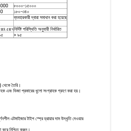
5000
৮০০০-১৫০০০
50
১৮০-৩৪০
ব্যবহারকারী দ্বারা সমাধান করা হয়েছে
9
৫x৪.৫x৭
নির্দিষ্ট পরিস্থিতি অনুযায়ী নির্ধারিত
৯৫
> ৯৫
ন) থেকে তৈরি।
সংগ্রাহক এবং ভিজা প্রকারের ধুলো সংগ্রাহক গ্রহণ করা হয়।
র্ণনশীল এটমাইজার টাইপ স্প্রে ড্রায়ার দাম উদ্ধৃতি দেওয়ার
য়া করে নিশ্চিত করুন।