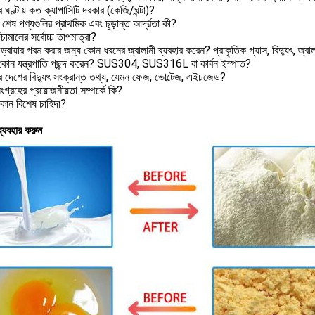
ঘণ্টায় কত ক্যাপাসিটি দরকার (কেজি/ঘন্টা)?
েষ পণ্যগুলির প্রাথমিক এবং চূড়ান্ত আর্দ্রতা কী?
চামালের সর্বোচ্চ তাপমাত্রা?
্রায়ার গরম করার জন্য কোন ধরনের জ্বালানী ব্যবহার করেন? প্রাকৃতিক গ্যাস, বিদ্যুৎ, জ্বাল
োন যন্ত্রপাতি পছন্দ করেন? SUS304, SUS316L বা কার্বন ইস্পাত?
 দেশের বিদ্যুৎ সংক্রান্ত তথ্য, যেমন ফেজ, ভোল্টেজ, এইচজেড?
ংগ্রহের প্রয়োজনীয়তা সম্পর্কে কি?
কোন বিশেষ চাহিদা?
ট ব্যবহার করুন