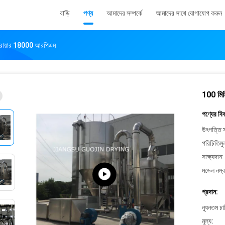
বাড়ি
পণ্য
আমাদের সম্পর্কে
আমাদের সাথে যোগাযোগ করুন
রে ড্রায়ার 18000 আরপিএম
100 মিমি
পণ্যের বি
উৎপত্তি স
পরিচিতিমু
সাক্ষ্যদান:
মডেল নম্ব
প্রদান:
ন্যূনতম চ
মূল্য: