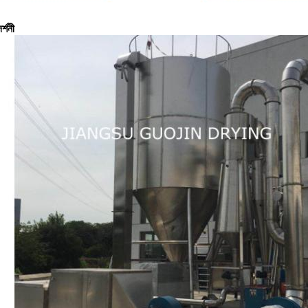
র্শনী