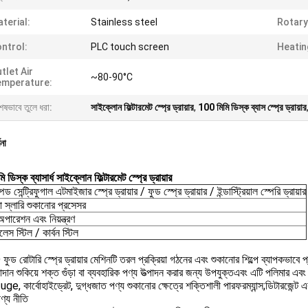
terial:
Stainless steel
Rotary
ntrol:
PLC touch screen
Heatin
tlet Air
~80-90°C
emperature:
েষভাবে তুলে ধরা:
সাইক্লোন ফিল্টারমেট স্প্রে ড্রায়ার
,
100 মিমি ডিস্ক ব্যাস স্প্রে ড্রায়ার
ণনা
 ডিস্ক ব্যাসার্ধ সাইক্লোন ফিল্টারমেট স্প্রে ড্রায়ার
িড সেন্ট্রিফুগাল এটমাইজার স্প্রে ড্রায়ার / ফুড স্প্রে ড্রায়ার / ইন্ডাস্ট্রিয়াল স্পেরি ড্রায়ার
 স্লারি শুকানোর প্রসেসর
ারেশন এবং নিয়ন্ত্রণ
লেস স্টিল / কার্বন স্টিল
 রোটারি স্প্রে ড্রায়ার মেশিনটি তরল প্রক্রিয়া গঠনের এবং শুকানোর শিল্পে ব্যাপকভাব
ান শুকিয়ে শক্ত গুঁড়া বা ব্যবহারিক পণ্য উত্পাদন করার জন্য উপযুক্তএবং এটি পলিমার এবং 
e, কার্বোহাইড্রেট, দুগ্ধজাত পণ্য শুকানোর ক্ষেত্রে শক্তিশালী পারফরম্যান্স;ডিটারজেন্ট এব
ণ্য নীতি