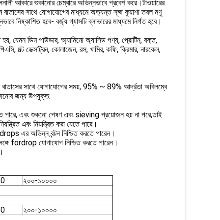
্বাসনালী আকারে শুকানোর চেম্বারে অভিন্নভাবে প্রবেশ করে।টাওয়ারের
ম বাতাসের সাথে যোগাযোগের মাধ্যমে অত্যন্ত সূক্ষ্ম কুয়াশা তরল মণু
াবে নিষ্কাশিত হবে- বর্জ্য গ্যাসটি ব্লাভারের মাধ্যমে নির্গত হবে।
যবহৃত হয়, যেমন ডিম পাউডার, অ্যামিনো অ্যাসিড পণ্য, প্রোটিন, রক্ত,
 পিএসি, মল্ট ডেক্সট্রিন, কোলাজেন, রস, খামির, কফি, ক্রিমার, নারকেল,
রম বাতাসের সাথে যোগাযোগের সময়, 95% ~ 89% আর্দ্রতা অবিলম্বে
কানোর জন্য উপযুক্ত.
যেতে পারে, এবং শুকনো পেষণ এবং sieving প্রয়োজন হয় না পরে,তাই
য়ন্ত্রিত এবং নিয়ন্ত্রিত করা যেতে পারে।
 fordrops এর অভিন্ন বন্টন নিশ্চিত করতে পারেন।
য়ু সঙ্গে fordrop যোগাযোগ নিশ্চিত করতে পারেন।
ন।
50
২০০-১০০০০
50
২০০-১০০০০