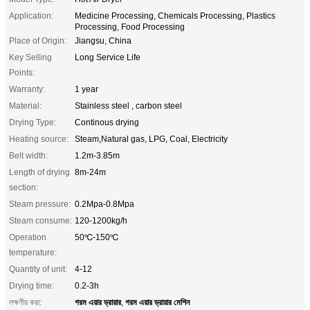
Application:
Medicine Processing, Chemicals Processing, Plastics
Processing, Food Processing
Place of Origin:
Jiangsu, China
Key Selling
Long Service Life
Points:
Warranty:
1 year
Material:
Stainless steel , carbon steel
Drying Type:
Continous drying
Heating source:
Steam,Natural gas, LPG, Coal, Electricity
Belt width:
1.2m-3.85m
Length of drying
8m-24m
section:
Steam pressure:
0.2Mpa-0.8Mpa
Steam consume:
120-1200kg/h
Operation
50℃-150℃
temperature:
Quantity of unit:
4-12
Drying time:
0.2-3h
গরম এয়ার ড্রায়ার
গরম এয়ার ড্রায়ার মেশিন
লক্ষণীয় করা:
,