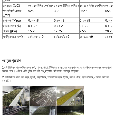
((মিমি)
তাপমাত্রা ((oC)
৫০-১৫০ ডিগ্রি সেলসিয়াস
৫০-১৫০ ডিগ্রি সেলসিয়াস
৫০-১৫০ ডিগ্রি সেলসিয়াস
৫০-১৫০ ডি
তাপ পরিবাহী এলাকা
525
398
262.5
656
((m2)
বাষ্প চাপ ((Mpa)
0.২-০।8
0.২-০।8
0.২-০।8
0.২-০।
শুকানোর সময় (ঘন্টা)
0.২-১.2
0.২-১.2
0.২-১.2
0.২-১.2
পাওয়ার ((kw)
15.75
12.75
9.55
20.75
সামগ্রিকভাবে অস্পষ্ট।
১২*১.৮১*১।9
১২*১.৮১*১।9
১০*১.৮১*১9
১২ গুণ ২
পণ্যের প্রয়োগ
1এটি বিভিন্ন শাকসবজি যেমন, রুট, হালম, পাতা, টিউবারোস পচা, বড় গ্রানুলা এবং ব্যাচে উত্পাদন শুকানোর জন্য পূরণ
করতে পারে। এদিকে এটি পুষ্টির সামগ্রী, রঙ,ইত্যাদি বেশিরভাগ ক্ষেত্রে উদ্ভিজ্জ.
2. কাঁচামালের ধরন হল রসুন, কুশো, জিয়ান্টারাম, অন্যদিকে রসুন, ইয়াম, বাঁশের শস্য, ক্যাপসিকাম, পেঁয়াজ, আপেল
ইত্যাদি।