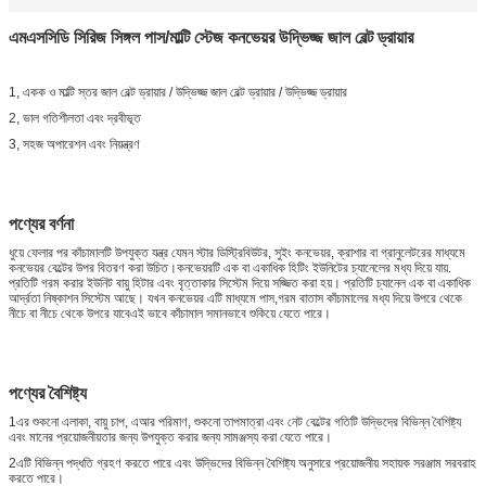
এমএসসিডি সিরিজ সিঙ্গল পাস/মাল্টি স্টেজ কনভেয়র উদ্ভিজ্জ জাল বেল্ট ড্রায়ার
1, একক ও মাল্টি স্তর জাল বেল্ট ড্রায়ার / উদ্ভিজ্জ জাল বেল্ট ড্রায়ার / উদ্ভিজ্জ ড্রায়ার
2, ভাল গতিশীলতা এবং দ্রবীভূত
3, সহজ অপারেশন এবং নিয়ন্ত্রণ
পণ্যের বর্ণনা
ধুয়ে ফেলার পর কাঁচামালটি উপযুক্ত যন্ত্র যেমন স্টার ডিস্ট্রিবিউটর, সুইং কনভেয়র, ক্রাশার বা গ্রানুলেটরের মাধ্যমে
কনভেয়র বেল্টের উপর বিতরণ করা উচিত।কনভেয়রটি এক বা একাধিক হিটিং ইউনিটের চ্যানেলের মধ্য দিয়ে যায়.
প্রতিটি গরম করার ইউনিট বায়ু হিটার এবং বৃত্তাকার সিস্টেম দিয়ে সজ্জিত করা হয়। প্রতিটি চ্যানেল এক বা একাধিক
আর্দ্রতা নিষ্কাশন সিস্টেম আছে। যখন কনভেয়র এটি মাধ্যমে পাস,গরম বাতাস কাঁচামালের মধ্য দিয়ে উপরে থেকে
নীচে বা নীচে থেকে উপরে যাবেএই ভাবে কাঁচামাল সমানভাবে শুকিয়ে যেতে পারে।
পণ্যের বৈশিষ্ট্য
1এর শুকনো এলাকা, বায়ু চাপ, এআর পরিমাণ, শুকনো তাপমাত্রা এবং নেট বেল্টের গতিটি উদ্ভিদের বিভিন্ন বৈশিষ্ট্য
এবং মানের প্রয়োজনীয়তার জন্য উপযুক্ত করার জন্য সামঞ্জস্য করা যেতে পারে।
2এটি বিভিন্ন পদ্ধতি গ্রহণ করতে পারে এবং উদ্ভিদের বিভিন্ন বৈশিষ্ট্য অনুসারে প্রয়োজনীয় সহায়ক সরঞ্জাম সরবরাহ
করতে পারে।