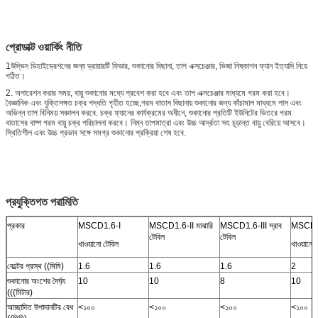
প্রোডাক্ট ওয়ার্কিং নীতি
1উদ্ভিদ ডিহাইড্রেশনের জন্য ড্রায়ারটি ফিডার, শুকানোর বিছানা, তাপ এক্সচেঞ্জার, ভিজা নিষ্কাশন ফ্যান ইত্যাদি নিয়ে
গঠিত।
2. অপারেশন করার সময়, বায়ু শুকানোর মধ্যে প্রবেশ করা হবে এবং তাপ এক্সচেঞ্জার মাধ্যমে গরম করা হবে।
বৈজ্ঞানিক এবং যুক্তিসঙ্গত চক্র পদ্ধতি গৃহীত হচ্ছে,গরম বাতাস বিছানায় শুকানোর জন্য কাঁচামাল মাধ্যমে পাস এবং
অভিন্ন তাপ বিনিময় সঞ্চালন করবে. চক্র ফ্যানের কার্যক্রমের অধীনে, শুকানোর প্রতিটি ইউনিটের ভিতরে গরম
বাতাসের বাষ্প গরম বায়ু চক্র পরিচালনা করবে। নিম্ন তাপমাত্রা এবং উচ্চ আর্দ্রতা সহ চূড়ান্ত বায়ু বেরিয়ে আসবে।
স্থিতিশীল এবং উচ্চ প্রভাব সঙ্গে সমগ্র শুকানোর প্রক্রিয়া শেষ হবে.
প্রযুক্তিগত পরামিতি
প্রকার
MSCD1.6-I
MSCD1.6-II মাঝারি
MSCD1.6-III স্রাব
MSCD2
টেবিল
টেবিল
খাওয়ানো টেবিল
খাওয়ানো 
বেল্টের প্রস্থ ((মিমি)
1.6
1.6
1.6
2
শুকানোর অংশের দৈর্ঘ্য
10
10
8
10
(((মিটার)
আচ্ছাদিত উপাদানটির বেধ
<১০০
<১০০
<১০০
<১০০