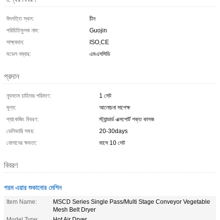
উৎপত্তি স্থল:
চীন
পরিচিতিমুলক নাম:
Guojin
সাক্ষ্যদান:
ISO,CE
মডেল নম্বার:
এমএসসিডি
প্রদান
ন্যূনতম চাহিদার পরিমাণ:
1 সেট
মূল্য:
আলোচনা সাপেক্ষ
প্যাকেজিং বিবরণ:
স্ট্যান্ডার্ড এক্সপোর্ট শক্ত কাগজ
ডেলিভারি সময়:
20-30days
যোগানের ক্ষমতা:
মাসে 10 সেট
বিবরণ
গরম এয়ার শুকানোর মেশিন
Item Name:
MSCD Series Single Pass/Multi Stage Conveyor Vegetable
Mesh Belt Dryer
Model Type:
Hot Air Dryer