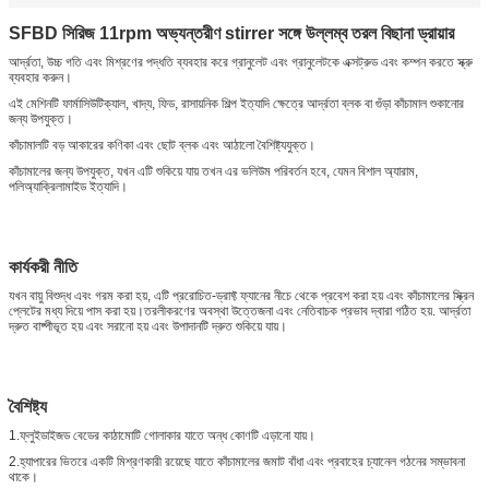
SFBD সিরিজ 11rpm অভ্যন্তরীণ stirrer সঙ্গে উল্লম্ব তরল বিছানা ড্রায়ার
আর্দ্রতা, উচ্চ গতি এবং মিশ্রণের পদ্ধতি ব্যবহার করে গ্রানুলেট এবং গ্রানুলেটকে এক্সট্রুড এবং কম্পন করতে স্ক্রু
ব্যবহার করুন।
এই মেশিনটি ফার্মাসিউটিক্যাল, খাদ্য, ফিড, রাসায়নিক শিল্প ইত্যাদি ক্ষেত্রে আর্দ্রতা ব্লক বা গুঁড়া কাঁচামাল শুকানোর
জন্য উপযুক্ত।
কাঁচামালটি বড় আকারের কণিকা এবং ছোট ব্লক এবং আঠালো বৈশিষ্ট্যযুক্ত।
কাঁচামালের জন্য উপযুক্ত, যখন এটি শুকিয়ে যায় তখন এর ভলিউম পরিবর্তন হবে, যেমন বিশাল অ্যারাম,
পলিঅ্যাক্রিলামাইড ইত্যাদি।
কার্যকরী নীতি
যখন বায়ু বিশুদ্ধ এবং গরম করা হয়, এটি প্ররোচিত-ড্রাফ্ট ফ্যানের নীচে থেকে প্রবেশ করা হয় এবং কাঁচামালের স্ক্রিন
প্লেটের মধ্য দিয়ে পাস করা হয়।তরলীকরণের অবস্থা উত্তেজনা এবং নেতিবাচক প্রভাব দ্বারা গঠিত হয়. আর্দ্রতা
দ্রুত বাষ্পীভূত হয় এবং সরানো হয় এবং উপাদানটি দ্রুত শুকিয়ে যায়।
বৈশিষ্ট্য
1.ফ্লুইডাইজড বেডের কাঠামোটি গোলাকার যাতে অন্ধ কোণটি এড়ানো যায়।
2.হ্যাপারের ভিতরে একটি মিশ্রণকারী রয়েছে যাতে কাঁচামালের জমাট বাঁধা এবং প্রবাহের চ্যানেল গঠনের সম্ভাবনা
থাকে।