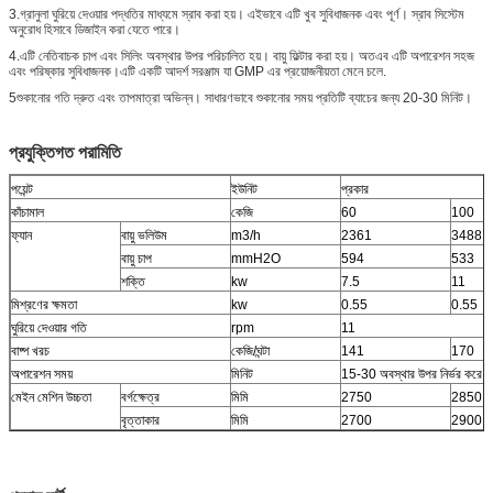
3.গ্রানুলা ঘুরিয়ে দেওয়ার পদ্ধতির মাধ্যমে স্রাব করা হয়। এইভাবে এটি খুব সুবিধাজনক এবং পূর্ণ। স্রাব সিস্টেম
অনুরোধ হিসাবে ডিজাইন করা যেতে পারে।
4.এটি নেতিবাচক চাপ এবং সিলিং অবস্থার উপর পরিচালিত হয়। বায়ু ফিল্টার করা হয়। অতএব এটি অপারেশন সহজ
এবং পরিষ্কার সুবিধাজনক।এটি একটি আদর্শ সরঞ্জাম যা GMP এর প্রয়োজনীয়তা মেনে চলে.
5শুকানোর গতি দ্রুত এবং তাপমাত্রা অভিন্ন। সাধারণভাবে শুকানোর সময় প্রতিটি ব্যাচের জন্য 20-30 মিনিট।
প্রযুক্তিগত পরামিতি
পয়েন্ট
ইউনিট
প্রকার
কাঁচামাল
কেজি
60
100
ফ্যান
বায়ু ভলিউম
m3/h
2361
3488
বায়ু চাপ
mmH2O
594
533
শক্তি
kw
7.5
11
মিশ্রণের ক্ষমতা
kw
0.55
0.55
ঘুরিয়ে দেওয়ার গতি
rpm
11
বাষ্প খরচ
কেজি/ঘন্টা
141
170
অপারেশন সময়
মিনিট
15-30 অবস্থার উপর নির্ভর করে
মেইন মেশিন উচ্চতা
বর্গক্ষেত্র
মিমি
2750
2850
বৃত্তাকার
মিমি
2700
2900