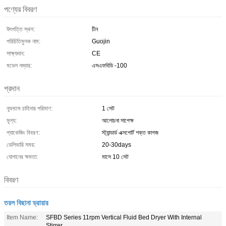
পণ্যের বিবরণ
উৎপত্তি স্থল:
চীন
পরিচিতিমুলক নাম:
Guojin
সাক্ষ্যদান:
CE
মডেল নম্বার:
এসএফবিডি -100
প্রদান
ন্যূনতম চাহিদার পরিমাণ:
1 সেট
মূল্য:
আলোচনা সাপেক্ষ
প্যাকেজিং বিবরণ:
স্ট্যান্ডার্ড এক্সপোর্ট শক্ত কাগজ
ডেলিভারি সময়:
20-30days
যোগানের ক্ষমতা:
মাসে 10 সেট
বিবরণ
তরল বিছানা ড্রায়ার
Item Name:
SFBD Series 11rpm Vertical Fluid Bed Dryer With Internal
Stirrer