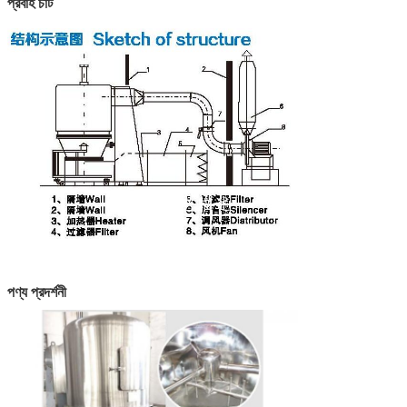
প্রবাহ চার্ট
পণ্য প্রদর্শনী