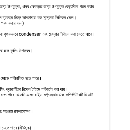
র জন্য উপযুক্ত, খাদ্য ক্ষেত্রের জন্য উপযুক্ত বৈদ্যুতিক গরম করার
 ব্যবহৃত নিম্ন তাপমাত্রা কম সান্দ্রতা সিলিকন তেল।
িক গরম করার ধরন)
িটি বা পৃথকভাবে condenser এবং চেম্বার নির্বাচন করা যেতে পারে।
লিং বা জল-কুলিং উপলব্ধ।
য়াল মোডে পরিচালিত হতে পারে।
সিং প্যারামিটার রিয়েল টাইমে পরিবর্তন করা যায়।
া যেতে পারে, এফডি-এলওয়াইও সফ্টওয়্যার এবং কম্পিউটারটি রিমোট
ং সরঞ্জাম রক্ষণাবেক্ষণ।
ট করা যেতে পারে (ঐচ্ছিক) ।