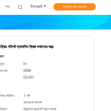
Bengali
খবর
উদ্ধৃতির জন্য আবেদন
ংক্রিয় পাইলট ভ্যাকসিন ফ্রিজ শুকানোর যন্ত্র
বরণ:
্থল:
চীন
লক নাম:
OEM
CE;ISO
াহিদার পরিমাণ:
1 সেট
আলোচনা সাপেক্ষ
 বিবরণ:
স্ট্যান্ডার্ড এক্সপোর্ট শক্ত কাগজ