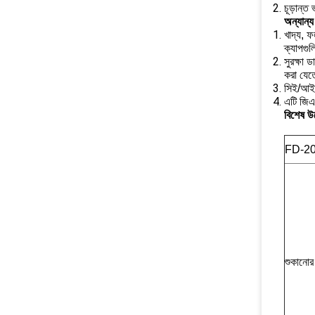
চূড়ান্ত
অন্যান্য
খাদ্য, 
ক্যাপগু
সুরক্ষা
করা যেত
সিই/আই
এটি জিএম
বিশেষ উ
FD-20
শুকানোর