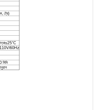
, ট্রে)
পমাত্রা≤25°C
 110V/60Hz
 মিমি
নুয়াল