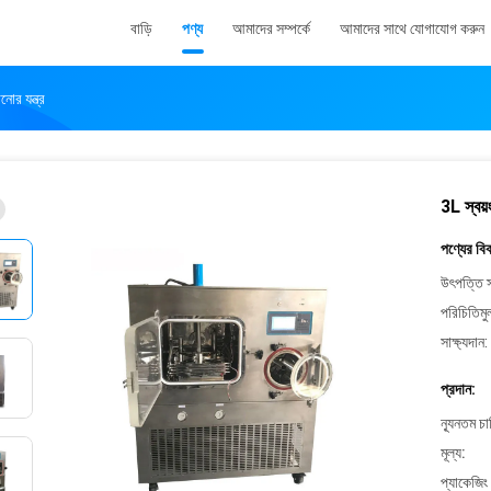
বাড়ি
পণ্য
আমাদের সম্পর্কে
আমাদের সাথে যোগাযোগ করুন
নোর যন্ত্র
3L স্বয়
পণ্যের বি
উৎপত্তি স
পরিচিতিমু
সাক্ষ্যদান:
প্রদান:
ন্যূনতম চ
মূল্য:
প্যাকেজিং