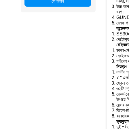
দরজা, স
যোগাযোগ
উচ্চ তাপ
ধরণ।
GUNDFOS 
রেলফ গরম
কন্ডেনসার
SS304 ড্
পেটেন্টক
রেফ্রিজ
ডাবল-স্ট
ব্রেইজড 
পরিবেশ ব
নিয়ন্ত্রণ
নমনীয় ম্
7 ′′ এলস
স্কেল তা
৩২টি প্র
রেকর্ডার
উপায়ে ন
সেন্সর ক
রিয়েল-ট
ব্যবহারক
ভ্যাকুয়া
দুই পর্যা