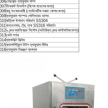
006
লেয়বোল্ড ভ্যাকুয়াম পাম্প
007
ডিফ্রস্ট ডিভাইস (বিশেষ মডেলের জন্য)
008
বায়ু সংকোচকারী (প্নেউমেটিক দরজা খোলার জন্য)
009
ভ্যাকুয়াম পাম্পের সোলিনয়েড ভালভ
010
বাহ্যিক উপাদান পরিবর্তন SS304
011
কনডেনসার, ট্রে, তাক SS316 পরিবর্তন
012
৬ বন্দর ম্যানিফোল্ড সিস্টেম (অতিরিক্ত বন্দর কাস্টমাইজযোগ্য)
013
ডেটা লগার
014
ব্যাকফিল্ট ফিল্টার
015
ক্যাপাসিট্যান্স টাইপ ভ্যাকুয়াম মিটার
016
ভ্যাকুয়াম নিয়ন্ত্রণ ব্যবস্থা