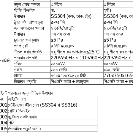
নমুনা লোড ক্ষমতা
৩ লিটার
৩ লিটার
স্টপিং ডিভাইস
না.
হ্যাঁ।
উপাদান
SS304 (কক্ষ, তাক, ট্রে)
SS304 (কক্ষ, তাক
ঠান্ডা ফাঁদ তাপমাত্রা
≤-৭৫°সি
≤-৭৫°সি
দ
জল সংগ্রহের ক্ষমতা
৬ কেজি/২৪ ঘন্টা
৬ কেজি/২৪ ঘন্টা
উপাদান
এস এস ৩০৪
এস এস ৩০৪
চূড়ান্ত ভ্যাকুয়াম
≤5 Pa
≤5 Pa
পাম্প রেট
৪ লিটার/সেকেন্ড
৪ লিটার/সেকেন্ড
শীতল করার পদ্ধতি
বায়ু শীতল রুম তাপমাত্রা≤25°C
বায়ু শীতল রুম তা
পাওয়ার সাপ্লাই
220V/50Hz বা 110V/60Hz
220V/50Hz বা
রামিতি
শক্তি
৩০০০W
৩০০০W
ওজন
৩০০ কেজি
৩১০ কেজি
মাত্রা
৭৭০x৭৫০x১৫২০ মিমি
770x750x1650
নিয়ন্ত্রণ পদ্ধতি
পিএলসি অটো + ম্যানুয়াল
পিএলসি অটো + ম্যা
ইলট প্রকারের জন্য ঐচ্ছিক উপাদান
নং
আইটেম নাম
001
স্টেইনলেস স্টীল শেল (SS304 বা SS316)
002
রোটারি ডিভাইস
003
কন্ট্রোল সফটওয়্যার
004
পিসি
005
ইউটেক্টিক পয়েন্ট টেস্টার