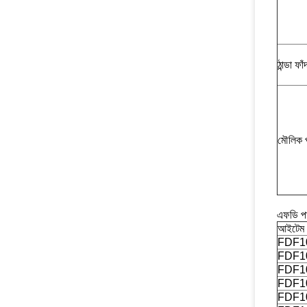
ঠান্ডা ফাঁ
মৌলিক প
এফডি পা
আইটেম 
FDF1
FDF1
FDF1
FDF1
FDF1