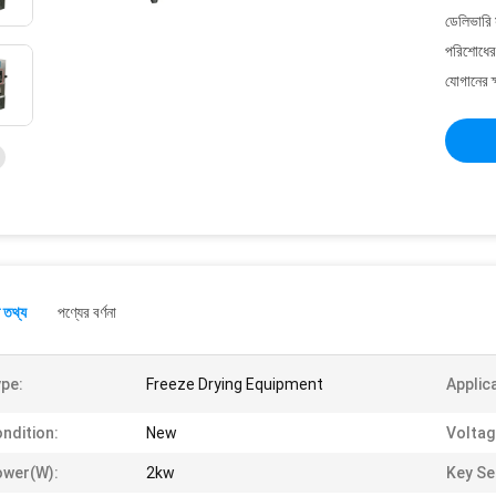
ডেলিভারি 
পরিশোধের 
যোগানের ক
 তথ্য
পণ্যের বর্ণনা
pe:
Freeze Drying Equipment
Applic
ndition:
New
Voltag
ower(W):
2kw
Key Sel