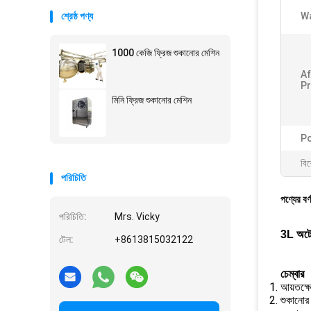
শ্রেষ্ঠ পণ্য
Wa
1000 কেজি ফ্রিজ শুকানোর মেশিন
Af
Pr
মিনি ফ্রিজ শুকানোর মেশিন
Po
বিশ
পরিচিতি
পণ্যের বর্
পরিচিতি:
Mrs. Vicky
3L অটোম
টেল:
+8613815032122
চেম্বার
আয়তক্ষে
শুকানোর