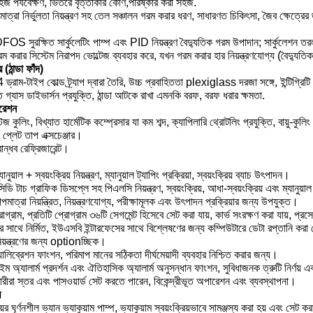
হজ পর্যবেক্ষণ, ভিতরে বৃত্তাকার কোণ,পরিষ্কার করা সহজ.
মাত্রা নির্ভুলতা নিয়ন্ত্রণ সহ তেল সঞ্চালন গরম করার ধরণ, সাধারণত চিকিৎসা, জৈব ক্ষেত্রে
সুরক্ষিত সার্কুলেটিং পাম্প এবং PID নিয়ন্ত্রণ বৈদ্যুতিক গরম উপাদান; সার্কুলেশন তরল
 করার সিস্টেম নিরাপদ ভোল্টেজ ব্যবহার করে, যখন গরম করার হার নিয়ন্ত্রণযোগ্য (বৈদ্যুত
 (ঠান্ডা ফাঁদ)
রাম-টাইপ কোল্ড ট্র্যাপ দ্বারা তৈরি, উচ্চ প্রবাহিততা plexiglass দরজা সঙ্গে, ইন্টিগ্র
ৃত গ্যাস ডাইভার্সন প্রযুক্তি, ঠান্ডা আটকে রাখা এমনকি বরফ, বরফ ধরার ক্ষমতা.
ারেশন
েজ কুলিং, বিখ্যাত হার্মেটিক কম্প্রেসার যা কম শব্দ, ক্যাপিলারি থ্রোটলিং প্রযুক্তি, বায়ু-কু
প্লেট তাপ এক্সচেঞ্জার।
ান্ধব রেফ্রিজারেন্ট।
যানুয়াল + স্বয়ংক্রিয় নিয়ন্ত্রণ, ম্যানুয়াল ট্যাপিং প্রক্রিয়া, স্বয়ংক্রিয় ব্যাচ উৎপাদন।
িডি টাচ গ্রাফিক ডিসপ্লে সহ পিএলসি নিয়ন্ত্রণ, স্বয়ংক্রিয়, আধা-স্বয়ংক্রিয় এবং ম্যানু
পমাত্রা নিয়ন্ত্রিত, নিয়ন্ত্রণযোগ্য, পরীক্ষামূলক এবং উৎপাদন প্রক্রিয়ার জন্য উপযুক্ত।
োগ্রাম, প্রতিটি প্রোগ্রাম ৩৬টি সেগমেন্ট হিসেবে সেট করা যায়, কার্ভ সংরক্ষণ করা যায়, প্রসে
ের সাথে নির্মিত, ইউএসবি ইন্টারফেসের সাথে বিশ্লেষণের জন্য কম্পিউটারে ডেটা রপ্তানি কর
িয়ন্ত্রণের জন্য optionচ্ছিক।
্যালিব্রেশন ফাংশন, পরিমাপ মানের সঠিকতা দীর্ঘমেয়াদী ব্যবহার নিশ্চিত করার জন্য।
াইম অ্যালার্ম প্রদর্শন এবং ঐতিহাসিক অ্যালার্ম অনুসন্ধান ফাংশন, সুবিধাজনক ত্রুটি নির্ণয় এব
ারীরা স্তর এবং পাসওয়ার্ড সেট করতে পারেন, বিকেন্দ্রীভূত অপারেশন এবং ব্যবস্থাপনা।
ম
য়ের ঘূর্ণনশীল ভ্যান ভ্যাকুয়াম পাম্প, ভ্যাকুয়াম স্বয়ংক্রিয়ভাবে সামঞ্জস্য করা হয় এবং সে