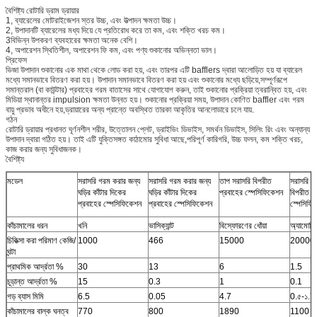
বৈশিষ্ট্য রোটারি ড্রাম ড্রায়ার
1, ব্যারেলের মোটরাইজেশন স্তর উচ্চ, এবং উত্পাদন ক্ষমতা উচ্চ।
2, উপাদানটি ব্যারেলের মধ্য দিয়ে যে প্রতিরোধ করে তা কম, এবং শক্তি খরচ কম।
3বিভিন্ন উপকরণ ব্যবহারের ক্ষমতা অনেক বেশি।
4, অপারেশন স্থিতিশীল, অপারেশন ফি কম, এবং পণ্য শুকানোর অভিন্নতা ভাল।
প্রিফেস
ভিজা উপাদান শুকানোর এক মাথা থেকে লোড করা হয়, এবং তারপর এটি bafflers দ্বারা আলোড়িত হয় যা ব্যারেল
মধ্যে সমানভাবে বিতরণ করা হয়। উপাদান সমানভাবে বিতরণ করা হয় এবং শুকানোর মধ্যে ছড়িয়ে,সম্পূর্ণরূপে
সমান্তরাল (বা কাউন্টার) প্রবাহের গরম বাতাসের সাথে যোগাযোগ করুন, তাই শুকানোর প্রক্রিয়া ত্বরান্বিত হয়, এবং
মিডিয়া স্থানান্তর impulsion ক্ষমতা উন্নত হয়। শুকানোর প্রক্রিয়া সময়, উপাদান কোণিত baffler এবং গরম
বায়ু প্রভাব অধীনে হয়,ড্রায়ারের অন্য প্রান্তে অবস্থিত তারকা আকৃতির আনলোডারে চলে যায়.
গঠন
রোটারি ড্রায়ার প্রধানত ঘূর্ণনশীল শরীর, উত্তোলন প্লেট, ড্রাইভিং ডিভাইস, সমর্থন ডিভাইস, সিলিং রিং এবং অন্যান্য
উপাদান দ্বারা গঠিত হয়। তাই এটি যুক্তিসঙ্গত কাঠামোর সুবিধা আছে,পরিপূর্ণ কারিগরি, উচ্চ ফলন, কম শক্তি খরচ,
কাজ করার জন্য সুবিধাজনক।
বৈশিষ্ট্য
মডেল
সরাসরি গরম করার জন্য
সরাসরি গরম করার জন্য
তাপ সরাসরি বিপরীত
সরাসরি গ
ঘড়ির কাঁটার দিকের
ঘড়ির কাঁটার দিকের
প্রবাহের স্পেসিফিকেশন
বিপরীত প্
প্রবাহের স্পেসিফিকেশন
প্রবাহের স্পেসিফিকেশন
স্পেসিফি
কাঁচামালের ধরন
খনি
ভাসিক্যান্ট
বিস্ফোরণের ধোঁয়া
অ্যামোনিয
চিকিত্সা করা পরিমাণ কেজি/
1000
466
15000
20000
ঘন্টা
প্রাথমিক আর্দ্রতা %
30
13
6
1.5
চূড়ান্ত আর্দ্রতা %
15
0.3
1
0.1
গড় ব্যাস মিমি
6.5
0.05
4.7
0.৫-১.7
কাঁচামালের বাল্ক ঘনত্ব
770
800
1890
1100