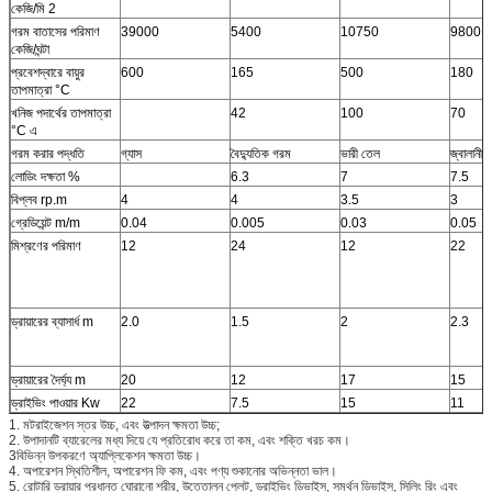
কেজি/মি 2
গরম বাতাসের পরিমাণ
39000
5400
10750
9800
কেজি/ঘন্টা
প্রবেশদ্বারে বায়ুর
600
165
500
180
তাপমাত্রা °C
খনিজ পদার্থের তাপমাত্রা
42
100
70
°C এ
গরম করার পদ্ধতি
গ্যাস
বৈদ্যুতিক গরম
ভারী তেল
জ্বালানী 
লোডিং দক্ষতা %
6.3
7
7.5
বিপ্লব rp.m
4
4
3.5
3
গ্রেডিয়েন্ট m/m
0.04
0.005
0.03
0.05
মিশ্রণের পরিমাণ
12
24
12
22
ড্রায়ারের ব্যাসার্ধ m
2.0
1.5
2
2.3
ড্রায়ারের দৈর্ঘ্য m
20
12
17
15
ড্রাইভিং পাওয়ার Kw
22
7.5
15
11
1. মটরাইজেশন স্তর উচ্চ, এবং উত্পাদন ক্ষমতা উচ্চ;
2. উপাদানটি ব্যারেলের মধ্য দিয়ে যে প্রতিরোধ করে তা কম, এবং শক্তি খরচ কম।
3বিভিন্ন উপকরণে অ্যাপ্লিকেশন ক্ষমতা উচ্চ।
4. অপারেশন স্থিতিশীল, অপারেশন ফি কম, এবং পণ্য শুকানোর অভিন্নতা ভাল।
5. রোটারি ড্রায়ার প্রধানত ঘোরানো শরীর, উত্তোলন প্লেট, ড্রাইভিং ডিভাইস, সমর্থন ডিভাইস, সিলিং রিং এবং