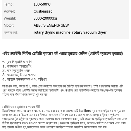
Temp:
100-500℃
Power:
Customized
Weight:
3000-20000kg
Motor:
ABB / SIEMENS/ SEW
rotary drying machine
rotary vacuum dryer
লক্ষণীয় করা:
,
এইচওয়াইজি সিরিজ রোটারি ব্যারেল হট এয়ার ড্রায়ার মেশিন (রোটারি ব্যারেল ড্রায়ার)
পণ্যের বিস্তারিত বর্ণনা
1. ক্রমাগত অপারেটিং
2. কম ম্যানুয়াল খরচ
3. অ-মানক, ভিন্ন ক্ষমতা
4. সাইটে ইনস্টলেশন এবং কমিশন
সাধারণত কাঠ, কাঠের চিপ, কাঁচা ধুলো শুকানোর সবচেয়ে বড় বৈশিষ্ট্য হল বড় ক্ষমতা। তাই ঘূর্ণন ড্রাম ড্রায়ার এটি
পূরণ করতে পারে।রোটারি ড্রাম ড্রায়ারের অপারেটিং এবং উত্পাদন খরচ স্বাভাবিক শুকানোর সরঞ্জামগুলির তুলনায়
অনেক কম যদি আপনার ক্ষমতা খুব বড় হয়.
রোটারি ড্রাম ড্রায়ারের কাজের নীতি
ভিজা উপাদান শুকানোর এক মাথা থেকে লোড করা হয়, এবং তারপর এটি bafflers দ্বারা আলোড়িত হয় যা ব্যারেল
মধ্যে সমানভাবে বিতরণ করা হয়। উপাদান সমানভাবে বিতরণ করা হয় এবং শুকানোর মধ্যে ছড়িয়ে,সম্পূর্ণরূপে
সমান্তরাল (বা কাউন্টার) প্রবাহের গরম বাতাসের সাথে যোগাযোগ করুন, তাই শুকানোর প্রক্রিয়া ত্বরান্বিত হয়, এবং
মিডিয়া স্থানান্তর impulsion ক্ষমতা উন্নত হয়। শুকানোর প্রক্রিয়া সময়, উপাদান কোণিত baffler এবং গরম
বায়ু প্রভাব অধীনে হয়,ড্রাইভারের অন্য প্রান্তে অবস্থিত তারকা আকৃতির আনলোডারে চলে যায়.