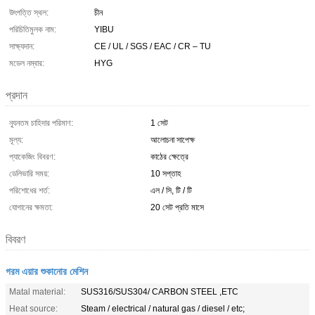
উৎপত্তি স্থল:
চীন
পরিচিতিমুলক নাম:
YIBU
সাক্ষ্যদান:
CE / UL / SGS / EAC / CR – TU
মডেল নম্বার:
HYG
প্রদান
ন্যূনতম চাহিদার পরিমাণ:
1 সেট
মূল্য:
আলোচনা সাপেক্ষ
প্যাকেজিং বিবরণ:
কাঠের ক্ষেত্রে
ডেলিভারি সময়:
10 সপ্তাহ
পরিশোধের শর্ত:
এল / সি, টি / টি
যোগানের ক্ষমতা:
20 সেট প্রতি মাসে
বিবরণ
গরম এয়ার শুকানোর মেশিন
Matal material:
SUS316/SUS304/ CARBON STEEL ,ETC
Heat source:
Steam / electrical / natural gas / diesel / etc;